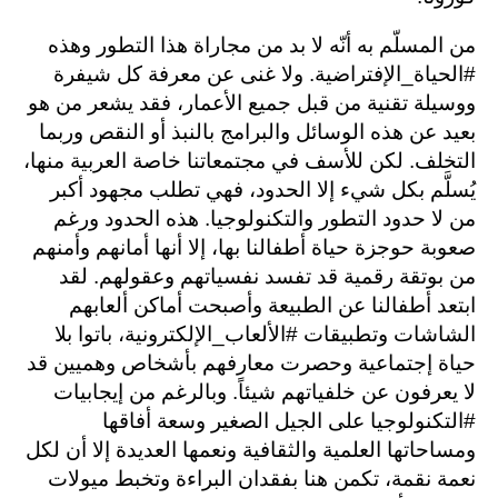
من المسلّم به أنّه لا بد من مجاراة هذا التطور وهذه
#الحياة_الإفتراضية. ولا غنى عن معرفة كل شيفرة
ووسيلة تقنية من قبل جميع الأعمار، فقد يشعر من هو
بعيد عن هذه الوسائل والبرامج بالنبذ أو النقص وربما
التخلف. لكن للأسف في مجتمعاتنا خاصة العربية منها،
يُسلَّم بكل شيء إلا الحدود، فهي تطلب مجهود أكبر
من لا حدود التطور والتكنولوجيا. هذه الحدود ورغم
صعوبة حوجزة حياة أطفالنا بها، إلا أنها أمانهم وأمنهم
من بوتقة رقمية قد تفسد نفسياتهم وعقولهم. لقد
ابتعد أطفالنا عن الطبيعة وأصبحت أماكن ألعابهم
الشاشات وتطبيقات #الألعاب_الإلكترونية، باتوا بلا
حياة إجتماعية وحصرت معارفهم بأشخاص وهميين قد
لا يعرفون عن خلفياتهم شيئاً. وبالرغم من إيجابيات
#التكنولوجيا على الجيل الصغير وسعة أفاقها
ومساحاتها العلمية والثقافية ونعمها العديدة إلا أن لكل
نعمة نقمة، تكمن هنا بفقدان البراءة وتخبط ميولات