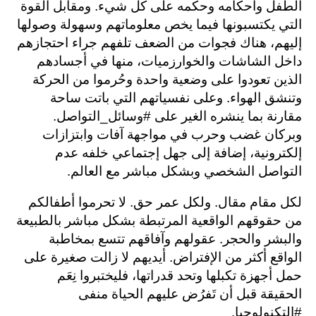
الطفل وأحكامه وحكمه على كل شيء. ومقابل القوة
التي يكتسبونها فيما يخص معلوماتهم وسهولة وصولها
إليهم، هناك فجوات من الضعف تلفهم جراء احتجازهم
داخل الشاشات والخوارزميات، منها في أجسادهم
الذين تعودوا على وضعية واحدة وحُرموا من الحركة
وتنشق الهواء. وعلى نفسياتهم التي باتت ساحة
مقارنة بما ينشره الغير على #وسائل_التواصل.
وبركان غضب وحرب في مواجهة آفات وابتزازات
إلكترونية، إضافة إلى جهل إجتماعي خلفه عدم
التواصل الشخصي وبشكل مباشر مع العالم.
لكل مقام مقال. ولكل عمر حق. لا تحرموا أطفالكم
من حقوقهم الواقعية المرتبطة بشكل مباشر بالطبيعة
والبشر والحجر. عقولهم وآفاقهم تتسع بمخاطبة
الواقع أكثر من الإفتراض. أيديهم لا زالت صغيرة على
حمل أجهزة تكبلها وتحد قدراتها، فليختبروا نِعَم
الحقيقة قبل أن تَفرُض عليهم الحياة منفى
#التكنولوجيا.