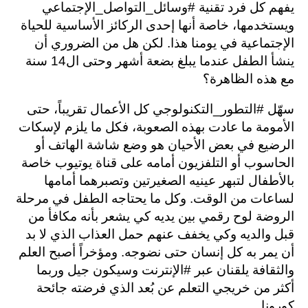
يفهم كل فرد تقنية #وسائل_التواصل_الإجتماعي
ويستخدمها، خاصة أنها إحدى الركائز الأساسية للحياة
الإجتماعية في يومنا هذا. لكن هل من الضروري أن
ينشأ الطفل عندما يبلغ بضعة أشهر وحتى ال14 سنة
مع هذه الظاهرة؟
سهّل #التطور_التكنولوجي كل الأعمال تقريباً، حتى
الأمومة ما عادت بهذه الصعوبة، فكل ما يلزم لإسكات
الرضيع في بعض الأحيان هو وضع شاشة الهاتف أو
الحاسوب أو التلفزيون أمامه على قناة يوتيوب خاصة
بالأطفال لتبهر عينيه الصغيرتين وتصبرهما أمامها
لساعات من الوقت. وكل ما يحتاجه الطفل في مرحلة
الروضة لوح رقمي بين يديه كي يشعر بأنه مكافأ من
قبل والديه وكي يخفف عنهم حمل العذاب الذي لا بد
أن يمر به كل إنسان حتى نضوجه. ومؤخراً أصبح العلم
والثقافة يلقنان عبر #الإنترنت وسيكون جيل وربما
أكثر من خريجي التعلم عن بُعد الذي فرضته جائحة
كورونا.