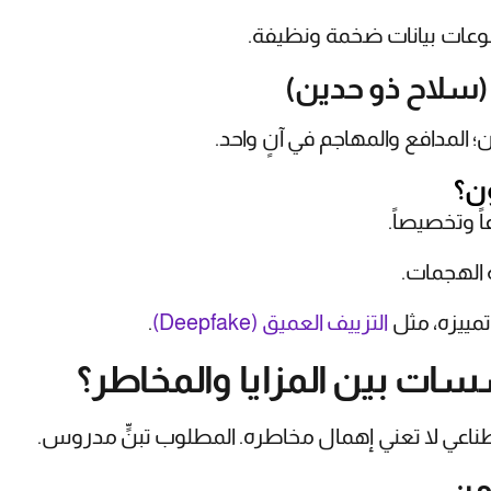
موعات بيانات ضخمة ونظيفة.
 المدافع والمهاجم في آنٍ واحد.
ن؟
اً وتخصيصاً.
 الهجمات.
ييزه، مثل
التزييف العميق (Deepfake)
.
ات بين المزايا والمخاطر؟
صطناعي لا تعني إهمال مخاطره. المطلوب تبنٍّ مدروس.
آمن