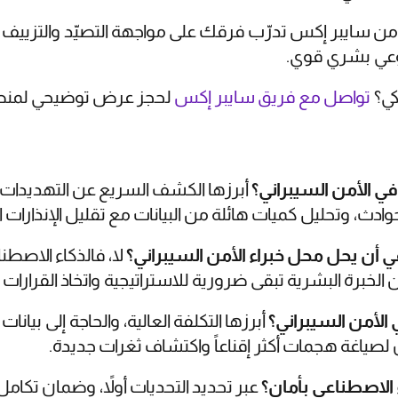
ن سايبر إكس تدرّب فرقك على مواجهة التصيّد والتزييف 
بوعي بشري قوي.
ي؟
تواصل مع فريق سايبر إكس
لحجز عرض توضيحي لمنصة areX
 في الأمن السيبراني؟
أبرزها الكشف السريع عن التهديدات ا
لحوادث، وتحليل كميات هائلة من البيانات مع تقليل الإنذارات ال
أن يحل محل خبراء الأمن السيبراني؟
لا، فالذكاء الاصطن
لخبرة البشرية تبقى ضرورية للاستراتيجية واتخاذ القرارات ا
الأمن السيبراني؟
أبرزها التكلفة العالية، والحاجة إلى بي
لصياغة هجمات أكثر إقناعاً واكتشاف ثغرات جديدة.
الاصطناعي بأمان؟
عبر تحديد التحديات أولاً، وضمان تكامل