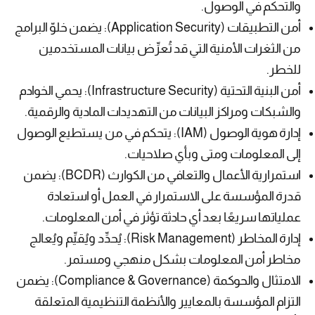
والتحكم في الوصول.
أمن التطبيقات (Application Security): يضمن خلوّ البرامج
من الثغرات الأمنية التي قد تُعرِّض بيانات المستخدمين
للخطر.
أمن البنية التحتية (Infrastructure Security): يحمي الخوادم
والشبكات ومراكز البيانات من التهديدات المادية والرقمية.
إدارة هوية الوصول (IAM): يتحكم في من يستطيع الوصول
إلى المعلومات ومتى وبأي صلاحيات.
استمرارية الأعمال والتعافي من الكوارث (BCDR): يضمن
قدرة المؤسسة على الاستمرار في العمل أو استعادة
عملياتها سريعًا بعد أي حادثة تؤثر في أمن المعلومات.
إدارة المخاطر (Risk Management): يُحدِّد ويُقيِّم ويُعالج
مخاطر أمن المعلومات بشكل منهجي ومستمر.
الامتثال والحوكمة (Compliance & Governance): يضمن
التزام المؤسسة بالمعايير والأنظمة التنظيمية المتعلقة