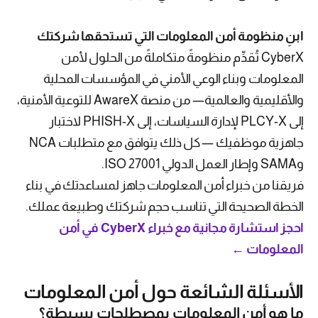
ابنِ منظومة أمن المعلومات التي تستحقها شركتك
CyberX تُقدِّم منظومةً متكاملةً من الحلول لأمن
المعلومات وبناء الوعي الأمني في المؤسسات المحلية
والأقليمية والعالمية— من منصة AwareX للتوعية الأمنية،
إلى PLCY-X لإدارة السياسات، إلى PHISH-X لاختبار
جاهزية موظفيك — كل ذلك يتوافق مع متطلبات NCA
وSAMA وإطار العمل الدولي ISO 27001.
فريقنا من خبراء أمن المعلومات جاهز لمساعدتك في بناء
الخطة الصحيحة التي تناسب حجم شركتك وطبيعة عملك.
احجز استشارة مجانية مع خبراء CyberX في أمن
المعلومات ←
الأسئلة الشائعة حول أمن المعلومات
ما هو أمن المعلومات بمصطلحات بسيطة؟