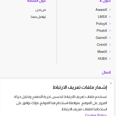
حلول X
حول المنصّة
AwareX
من نحن
LMSX
تواصل معنا
PolicyX
PhishX
GameX
CntntX
MeetX
HUBX
اتصال
hello@cyberx.world
إشعار ملفات تعريف الارتباط
أخبار سايبر إكس
نستخدم ملفات تعريف الارتباط لتحسين تجربة التصفح وتحليل حركة
المرور على الموقع. بمواصلة استخدام هذا الموقع، فإنك توافق على
استخدامنا لملفات تعريف الارتباط.
Cookie Policy