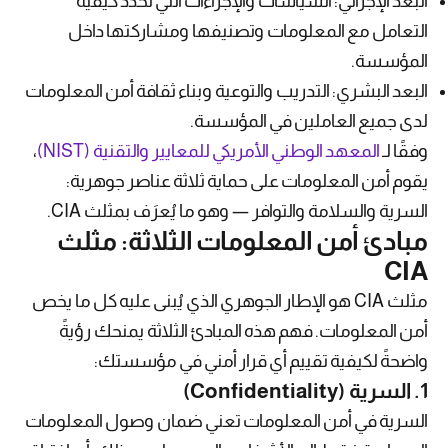
البعد الإجرائي: السياسات والإجراءات التي تحدد كيفية
التعامل مع المعلومات وتصنيفها ومشاركتها داخل
المؤسسة.
البعد البشري: التدريب والتوعية وبناء ثقافة أمن المعلومات
لدى جميع العاملين في المؤسسة.
وفقًا لـ
المعهد الوطني الأمريكي للمعايير والتقنية (NIST)
،
يقوم أمن المعلومات على حماية ثلاثة عناصر جوهرية:
السرية والسلامة والتوافر — وهو ما يُعرَف بمثلث CIA.
مبادئ أمن المعلومات الثلاثة: مثلث
CIA
مثلث CIA هو الإطار الجوهري الذي يُبنى عليه كل ما يخص
أمن المعلومات. فهم هذه المبادئ الثلاثة يمنحك رؤيةً
واضحةً لكيفية تقييم أي قرار أمني في مؤسستك:
1. السرية (Confidentiality)
السرية في أمن المعلومات تعني ضمان وصول المعلومات