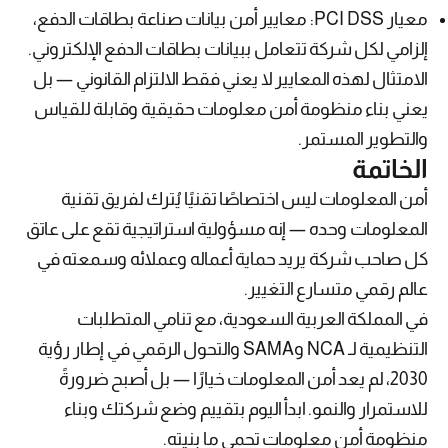
معيار PCI DSS: معايير أمن بيانات صناعة بطاقات الدفع،
إلزامي لكل شركة تتعامل ببيانات بطاقات الدفع الإلكتروني.
الامتثال لهذه المعايير لا يعني فقط الالتزام القانوني — بل
يعني بناء منظومة أمن معلومات حقيقية وقابلة للقياس
والتطوير المستمر.
الخاتمة
أمن المعلومات ليس اختصاصًا تقنيًا يُترك لفريق تقنية
المعلومات وحده — إنه مسؤولية استراتيجية تقع على عاتق
كل صاحب شركة يريد حماية أعماله وعملائه وسمعته في
عالم رقمي متسارع التغيير.
في المملكة العربية السعودية، مع تنامي المتطلبات
التنظيمية لـ NCA وSAMA والتحول الرقمي في إطار رؤية
2030، لم يعد أمن المعلومات خيارًا — بل أصبح ضرورةً
للاستمرار والنمو. ابدأ اليوم بتقييم وضع شركتك وبناء
منظومة أمن معلومات تحمي ما بنيته.