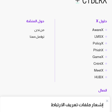
حلول X
حول المنصّة
AwareX
من نحن
LMSX
تواصل معنا
PolicyX
PhishX
GameX
CntntX
MeetX
HUBX
اتصال
hello@cyberx.world
إشعار ملفات تعريف الارتباط
أخبار سايبر إكس