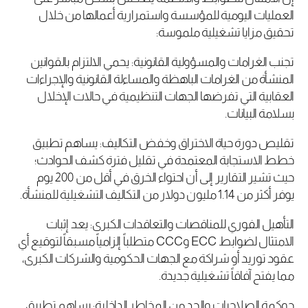
العمليات اليومية للمؤسسة واستمرارية أعمالها من خلال
تحقيق مزايا تشغيلية ملموسة:
تجنب الغرامات والمسؤولية القانونية: يحمي الالتزام بالقوانين
المنشأة من الغرامات الباهظة والمساءلة القانونية والإجراءات
العقابية التي تفرضها الجهات التنظيمية في حالات الإخلال
بسلامة البيانات.
تقليص دورة حياة الاختراق وخفض التكاليف: يساهم تطبيق
خطط الاستجابة المعتمدة في تقليل فترة كشف الحوادث؛
حيث تشير التقارير إلى أن احتواء الخرق في أقل من 200 يوم
يوفر أكثر من 1.14 مليون دولار من التكاليف التشغيلية للمنشأة.
التأهيل الفوري للمناقصات والتعاقدات الكبرى: يعد إثبات
الامتثال لضوابط ECC وCCC متطلباً إلزامياً مسبقاً لتوقيع أي
عقود توريد أو شراكة مع الجهات الحكومية والشركات الكبرى،
مما يفتح آفاقاً تشغيلية جديدة.
حوكمة الصلاحيات والحد من المخاطر الداخلية: يساهم تطبيق