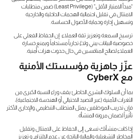
“مبدأ الامتياز الأقل” (Least Privilege) ضمن متطلبات
الامتثال في تقليل احتمالية الهجمات الداخلية والخارجية
وتسهيل إدارة وحماية الأصول الحساسة.
ترسيخ السمعة وتعزيز ثقة العملاء: إن الحفاظ الفعلي على
خصوصية البيانات يبني ولاءً تجارياً مستداماً ويمنع خسارة
العملاء لصالح المنافسين في حال حدوث هزات أمنية.
عزّز جاهزية مؤسستك الأمنية
مع CyberX
بما أن السلوك البشري الخاطئ يقف وراء النسبة الكبرى من
الثغرات الأمنية (عبر التصيد الاحتيالي أو الهندسة الاجتماعية)،
فإن تدريب الموظفين يمثل المتطلب التنظيمي والإداري الأكثر
تأثيراً لضمان مرونة المنشأة.
إذا كانت منشأتك تسعى إلى الحفاظ على الامتثال وتقليل
المخاطر التشغيلية والمالية الناتجة عن عدم الالتزام, و تعزيز