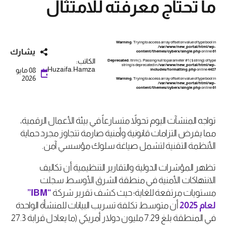
ما تحتاج معرفته للامتثال
Warning
: Trying to access array offset on value of type bool in
/var/www/new_portal/html/wp-
يشارك
content/themes/cyberx/single.php
on line
61
الكاتب:
Deprecated
: ltrim(): Passing null to parameter #1 ($string) of type
string is deprecated in
/var/www/new_portal/html/wp-
Huzaifa.Hamza
08 مايو
includes/formatting.php
on line
4487
2026
Warning
: Trying to access array offset on value of type bool in
/var/www/new_portal/html/wp-
content/themes/cyberx/single.php
on line
61
تواجه المنشآت اليوم تحولاً متسارعاً في بيئة الأعمال الرقمية،
مما يفرض التزامات قانونية وأمنية صارمة تتجاوز مجرد حماية
الأنظمة التقنية لتشمل صياغة سلوك مؤسسي آمن.
تظهر المؤشرات الدولية والتقارير التنظيمية أن تكاليف
الانتهاكات الأمنية في منطقة الشرق الأوسط سجلت
مستويات مرتفعة للغاية؛ حيث كشف تقرير شركة
“
IBM
”
لعام
2025
أن متوسط تكلفة تسريب البيانات للمنشأة الواحدة
في المنطقة بلغ 7.29 مليون دولار أمريكي (ما يعادل قرابة 27.3