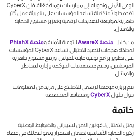
الوعي الأمني وتحويله إلى ممارسات يومية فعّالة، فإن CyberX
تقدم حلولًا متكاملة تساعد المؤسسات على بناء بيئة عمل أكثر
جاهزية لمواجهة التهديدات الرقمية وتعزيز مستوى الحماية
والامتثال.
من خلال
منصة
AwareX
للتوعية الأمنية و
منصة
PhishX
لمحاكاة هجمات التصيد الاحتيالي، تساعد CyberX المؤسسات
على تطوير برامج توعية قابلة للقياس، ورفع مستوى جاهزية
الموظفين، ودعم مستهدفات الحوكمة وإدارة المخاطر
والامتثال.
قم بزيارة موقعنا الرسمي للاطلاع على مزيد من المعلومات
حول حلول
CyberX
ومنصاتها المتخصصة.
خاتمة
يمثل الامتثال لـ قوانين الامن السيبراني والضوابط الوطنية
ركيزة الحماية الأساسية لضمان استقرار ونمو أعمالك في فضاء