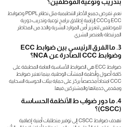
بتدريب وتوعية الموظفين؟
نعم، تفرض جميع الأطر التنظيمية مثل نظام PDPL وضوابط
ECC وCCC إلزامية إطلاق برامج توعية وتدريب دورية
للموظفين لتعزيز أمن الموارد البشرية والحد من المخاطر
المرتبطة بالعنصر البشري.
3. ما الفرق الرئيسي بين ضوابط ECC
وضوابط CCC الصادرة عن NCA؟
ضوابط ECC هي الضوابط الأساسية العامة المطبقة على
كافة أصول وأنظمة المنشآت الوطنية، بينما تعتبر ضوابط
CCC امتداداً مخصصاً يركز على حماية بيئات الحوسبة السحابية
ومقدمي خدماتها والمشتركين فيها.
4. ما دور ضواب ط الأنظمة الحساسة
(CSCC)؟
تهدف ضوابط CSCC إلى توفير متطلبات أمنية إضافية