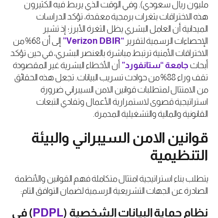
مليون ريال سعودي). وفي الوقت الذي يربط فيه الكثيرون
هذه الاختراقات بثغرات برمجية معقدة، تؤكد الدراسات
الميدانية أن العامل البشري يظل الثغرة الأبرز؛ إذ تشير
الإحصاءات الرسمية لتقرير
“Verizon DBIR”
إلى أن 68% من
الاختراقات الأمنية ترتبط مباشرة بالعنصر البشري، في حين تؤكد
أبحاث
جامعة
“
ستانفورد
”
أن الأخطاء البشرية غير المقصودة
تقف وراء 88% من حوادث تسريب البيانات. تجعل هذه الحقائق
من الامتثال لمتطلبات قوانين الامن السيبراني ضرورة
استراتيجية قصوى لاستمرارية الأعمال وتفادي التبعات
القانونية والمالية والتشغيلية المدمرة.
قوانين الامن السيبراني والبيئة
التنظيمية
يتطلب بناء استراتيجية امتثال متكاملة فهم القوانين والأنظمة
الصادرة عن الجهات التشريعية الرسمية لضمان التوافق التام:
نظام حماية البيانات الشخصية (
PDPL
) في