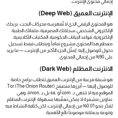
إجمالي محتوى الإنترنت.
الإنترنت العميق (Deep Web)
هو المحتوى الرقمي الذي لا تُفهرسه محركات البحث: بريدك
الإلكتروني الشخصي، سجلاتك المصرفية، ملفاتك الطبية
الإلكترونية، قواعد البيانات الحكومية، المكتبات الأكاديمية.
معظم هذا المحتوى مشروع تماماً ويتطلب فقط تسجيل
دخول للوصول إليه. يُمثّل الجزء الأكبر من الإنترنت — ما يزيد
على 90% من إجمالي المحتوى.
الانترنت المظلم (Dark Web)
هو شبقة فرعية من الإنترنت العميق تتطلب برامج خاصة
للوصول إليها — أبرزها متصفح Tor (The Onion Router).
المواقع فيه لا تنتهي بـ .com أو .sa بل بـ .onion، وهي
عناوين مشفرة لا يمكن تعقّبها بسهولة. الإنترنت المظلم
يُقدَّر بنحو 0.01% من إجمالي الإنترنت، لكن كثافة النشاط فيه
وتنوعه يجعلانه موضوعاً بالغ الأهمية.