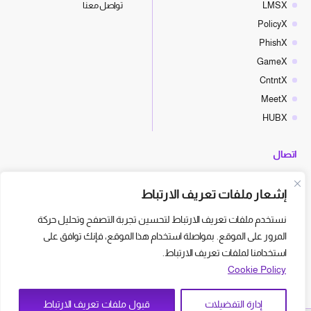
LMSX
تواصل معنا
PolicyX
PhishX
GameX
CntntX
MeetX
HUBX
اتصال
hello@cyberx.world
إشعار ملفات تعريف الارتباط
أخبار سايبر إكس
نستخدم ملفات تعريف الارتباط لتحسين تجربة التصفح وتحليل حركة
المرور على الموقع. بمواصلة استخدام هذا الموقع، فإنك توافق على
استخدامنا لملفات تعريف الارتباط.
Cookie Policy
إدارة التفضيلات
قبول ملفات تعريف الارتباط