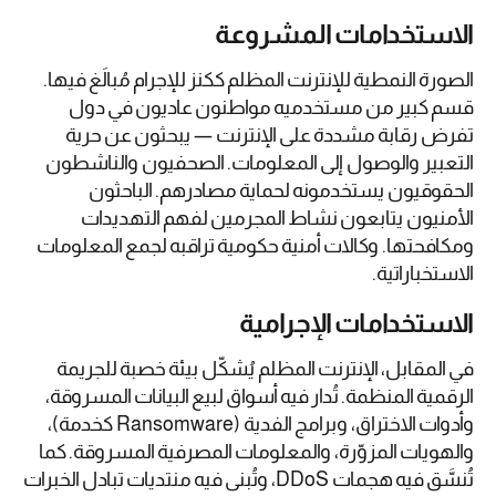
الاستخدامات المشروعة
الصورة النمطية للإنترنت المظلم ككنز للإجرام مُبالَغ فيها.
قسم كبير من مستخدميه مواطنون عاديون في دول
تفرض رقابة مشددة على الإنترنت — يبحثون عن حرية
التعبير والوصول إلى المعلومات. الصحفيون والناشطون
الحقوقيون يستخدمونه لحماية مصادرهم. الباحثون
الأمنيون يتابعون نشاط المجرمين لفهم التهديدات
ومكافحتها. وكالات أمنية حكومية تراقبه لجمع المعلومات
الاستخباراتية.
الاستخدامات الإجرامية
في المقابل، الإنترنت المظلم يُشكّل بيئة خصبة للجريمة
الرقمية المنظمة. تُدار فيه أسواق لبيع البيانات المسروقة،
وأدوات الاختراق، وبرامج الفدية (Ransomware كخدمة)،
والهويات المزوّرة، والمعلومات المصرفية المسروقة. كما
تُنسَّق فيه هجمات DDoS، وتُبنى فيه منتديات تبادل الخبرات