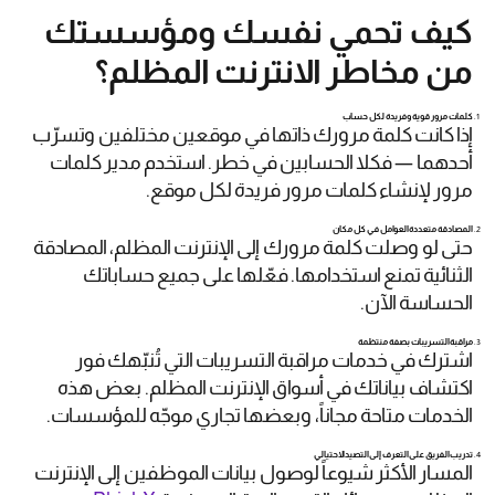
كيف تحمي نفسك ومؤسستك
من مخاطر الانترنت المظلم؟
كلمات مرور قوية وفريدة لكل حساب
إذا كانت كلمة مرورك ذاتها في موقعين مختلفين وتسرّب
أحدهما — فكلا الحسابين في خطر. استخدم مدير كلمات
مرور لإنشاء كلمات مرور فريدة لكل موقع.
المصادقة متعددة العوامل في كل مكان
حتى لو وصلت كلمة مرورك إلى الإنترنت المظلم، المصادقة
الثنائية تمنع استخدامها. فعّلها على جميع حساباتك
الحساسة الآن.
مراقبة التسريبات بصفة منتظمة
اشترك في خدمات مراقبة التسريبات التي تُنبّهك فور
اكتشاف بياناتك في أسواق الإنترنت المظلم. بعض هذه
الخدمات متاحة مجاناً، وبعضها تجاري موجّه للمؤسسات.
تدريب الفريق على التعرف إلى التصيد الاحتيالي
المسار الأكثر شيوعاً لوصول بيانات الموظفين إلى الإنترنت