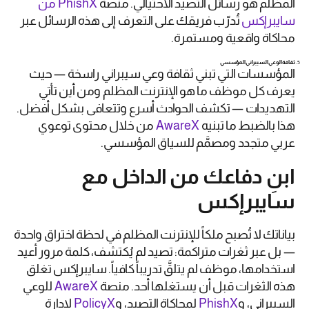
المظلم هو رسائل التصيد الاحتيالي. منصة
PhishX من
سايبرإكس
تُدرّب فريقك على التعرف إلى هذه الرسائل عبر
محاكاة واقعية ومستمرة.
ثقافة الوعي السيبراني المؤسسي
المؤسسات التي تبني ثقافة وعي سيبراني راسخة — حيث
يعرف كل موظف ما هو الإنترنت المظلم ومن أين تأتي
التهديدات — تكشف الحوادث أسرع وتتعافى بشكل أفضل.
هذا بالضبط ما تبنيه
AwareX
من خلال محتوى توعوي
عربي متجدد ومصمَّم للسياق المؤسسي.
ابنِ دفاعك من الداخل مع
سايبرإكس
بياناتك لا تُصبح ملكاً للإنترنت المظلم في لحظة اختراق واحدة
— بل عبر ثغرات متراكمة: تصيد لم يُكتشف، كلمة مرور أعيد
استخدامها، موظف لم يتلقَّ تدريباً كافياً. سايبرإكس تغلق
هذه الثغرات قبل أن يستغلها أحد. منصة
AwareX
للوعي
السيبراني، و
PhishX
لمحاكاة التصيد، و
PolicyX
لإدارة