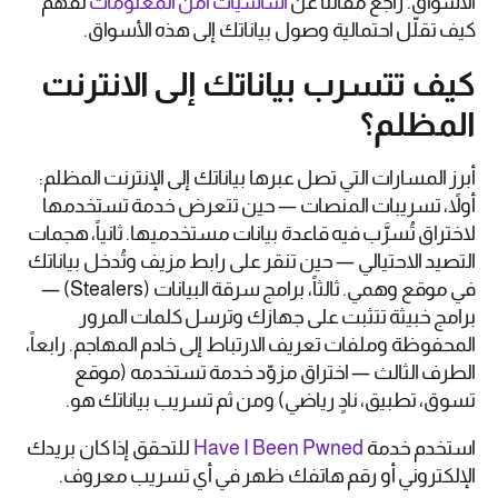
الأسواق. راجع مقالنا عن
أساسيات أمن المعلومات
لفهم
كيف تقلّل احتمالية وصول بياناتك إلى هذه الأسواق.
كيف تتسرب بياناتك إلى الانترنت
المظلم؟
أبرز المسارات التي تصل عبرها بياناتك إلى الإنترنت المظلم:
أولاً، تسريبات المنصات — حين تتعرض خدمة تستخدمها
لاختراق تُسرَّب فيه قاعدة بيانات مستخدميها. ثانياً، هجمات
التصيد الاحتيالي — حين تنقر على رابط مزيف وتُدخل بياناتك
في موقع وهمي. ثالثاً، برامج سرقة البيانات (Stealers) —
برامج خبيثة تتثبت على جهازك وترسل كلمات المرور
المحفوظة وملفات تعريف الارتباط إلى خادم المهاجم. رابعاً،
الطرف الثالث — اختراق مزوّد خدمة تستخدمه (موقع
تسوق، تطبيق، نادٍ رياضي) ومن ثم تسريب بياناتك هو.
استخدم خدمة
Have I Been Pwned
للتحقق إذا كان بريدك
الإلكتروني أو رقم هاتفك ظهر في أي تسريب معروف.