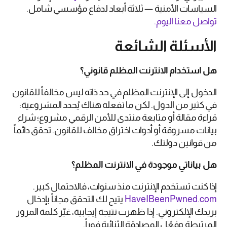
السياسات الأمنية — ثلاثة أبعاد لدفاع مؤسسي شامل.
تواصل معنا اليوم.
الأسئلة الشائعة
هل استخدام الانترنت المظلم قانوني؟
الدخول إلى الإنترنت المظلم في حد ذاته ليس مخالفاً للقانون
في كثير من الدول. لكن ما تفعله هناك يُحدد المشروعية:
قراءة مقالة أو متابعة منتدى للأمن الرقمي مشروع؛ شراء
بيانات مسروقة أو أدوات اختراق مخالف للقانون. تحقق دائماً
من قوانين دولتك.
هل بياناتي موجودة في الانترنت المظلم؟
إذا كنت تستخدم الإنترنت منذ سنوات، فالاحتمال كبير.
HaveIBeenPwned.com
يتيح لك التحقق مجاناً بإدخال
بريدك الإلكتروني. إذا ظهرت نتيجة إيجابية، غيّر كلمة المرور
المرتبطة وفعّل المصادقة الثنائية فوراً.