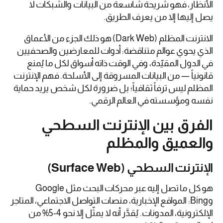
الأنظار، فهو شريحة شاسعة من البيانات والشبكات لا
يصل إليها إلا من يعرف الطريق.
الانترنت المظلم (Dark Web) هو ذلك الجزء من الأعماق
الذي يحوي عوالم متناقضة: أدوات للمعارضين والصحفيين
في الدول المقيّدة، وفي الوقت ذاته أسواق لكل ما يُمنع
قانونياً — من البيانات المسروقة إلى الأسلحة. فهم الإنترنت
المظلم ليس ترفاً ثقافياً؛ بل ضرورة لكل شخص يريد حماية
نفسه ومؤسسته في العالم الرقمي.
الفرق بين الإنترنت السطحي
والعميق والمظلم
الإنترنت السطحي (Surface Web)
هو كل ما تصل إليه عبر محركات البحث مثل Google
وBing: المواقع الإخبارية، منصات التواصل الاجتماعي، المتاجر
الإلكترونية، المدونات. يُقدَّر أنه لا يمثّل إلا نحو 4-5% من