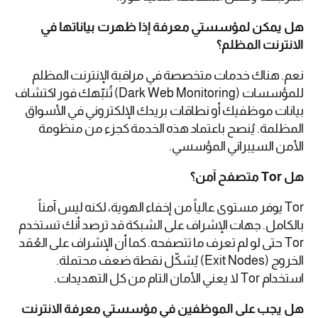
هل يمكن لمؤسستي معرفة إذا ظهرت بياناتها في
الانترنت المظلم؟
نعم. هناك خدمات متخصصة في مراقبة الإنترنت المظلم
للمؤسسات (Dark Web Monitoring) تُنبّهك فور اكتشاف
بيانات موظفيك أو نطاقات بريدك الإلكتروني في الأسواق
المظلمة. يُنصح باعتماد هذه الخدمة كجزء من منظومة
الأمن السيبراني المؤسسي.
هل Tor متصفح آمن؟
Tor يوفر مستوى عالياً من إخفاء الهوية، لكنه ليس آمناً
بالكامل. جهات الإشراف على الشبكة قد ترصد أنك تستخدم
Tor حتى لو لم تعرف ما تتصفحه. كما أن الإشراف على العُقد
الخروج (Exit Nodes) يُشكّل نقطة ضعف محتملة.
استخدام Tor لا يعني الأمان التام من كل التهديدات.
هل يجب على الموظفين في مؤسستي معرفة الانترنت