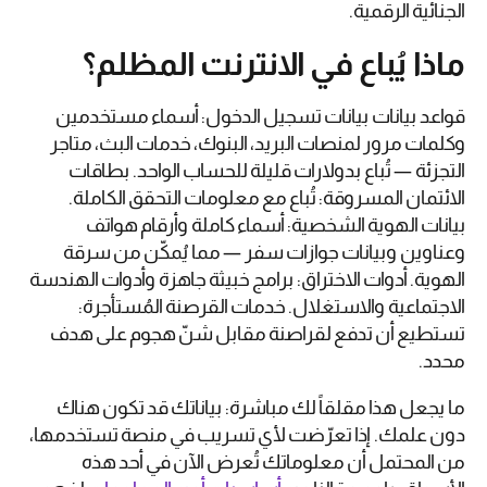
الجنائية الرقمية.
ماذا يُباع في الانترنت المظلم؟
قواعد بيانات بيانات تسجيل الدخول: أسماء مستخدمين
وكلمات مرور لمنصات البريد، البنوك، خدمات البث، متاجر
التجزئة — تُباع بدولارات قليلة للحساب الواحد. بطاقات
الائتمان المسروقة: تُباع مع معلومات التحقق الكاملة.
بيانات الهوية الشخصية: أسماء كاملة وأرقام هواتف
وعناوين وبيانات جوازات سفر — مما يُمكّن من سرقة
الهوية. أدوات الاختراق: برامج خبيثة جاهزة وأدوات الهندسة
الاجتماعية والاستغلال. خدمات القرصنة المُستأجرة:
تستطيع أن تدفع لقراصنة مقابل شنّ هجوم على هدف
محدد.
ما يجعل هذا مقلقاً لك مباشرة: بياناتك قد تكون هناك
دون علمك. إذا تعرّضت لأي تسريب في منصة تستخدمها،
من المحتمل أن معلوماتك تُعرض الآن في أحد هذه