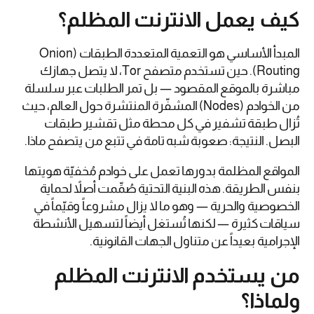
كيف يعمل الانترنت المظلم؟
المبدأ الأساسي هو التعمية المتعددة الطبقات (Onion
Routing). حين تستخدم متصفح Tor، لا يتصل جهازك
مباشرة بالموقع المقصود — بل تمر الطلبات عبر سلسلة
من الخوادم (Nodes) المشفّرة المنتشرة حول العالم، حيث
تُزال طبقة تشفير في كل محطة مثل تقشير طبقات
البصل. النتيجة: صعوبة شبه تامة في تتبع من يتصفح ماذا.
المواقع المظلمة بدورها تعمل على خوادم مُخفيّة هويتها
بنفس الطريقة. هذه البنية التحتية صُمِّمت أصلاً لحماية
الخصوصية والحرية — وهو ما لا يزال مشروعاً وقيّماً في
سياقات كثيرة — لكنها تُستغل أيضاً لتسهيل الأنشطة
الإجرامية بعيداً عن متناول الجهات القانونية.
من يستخدم الانترنت المظلم
ولماذا؟