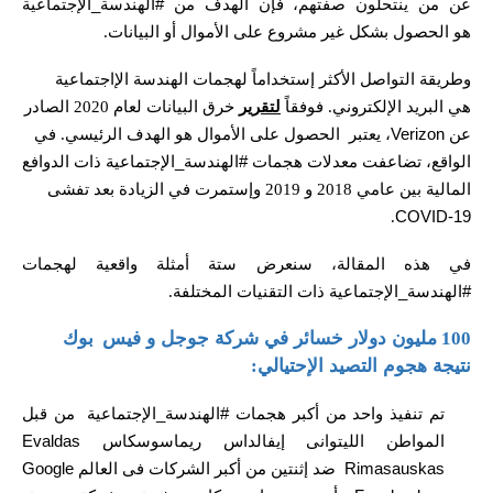
عن من ينتحلون صفتهم، فإن الهدف من #الهندسة_الإجتماعية
هو
الحصول
بشكل غير مشروع
على الأموال أو البيانات
.
وطريقة التواصل الأكثر إستخداماً لهجمات الهندسة الإاجتماعية
هي البريد الإلكتروني
.
فوفقاً
لتقرير
خرق البيانات لعام
2020
الصادر
عن
Verizon
، يعتبر الحصول على الأموال هو الهدف الرئيسي
.
في
الواقع، تضاعفت معدلات هجمات #الهندسة_الإجتماعية ذات الدوافع
المالية بين عامي
2018
و
2019
وإستمرت في الزيادة بعد تفشى
.
COVID-19
في هذه المقالة، سنعرض ستة أمثلة واقعية لهجمات
#الهندسة_الإجتماعية ذات
التقنيات المختلفة
.
مليون دولار خسائر في شركة جوجل و فيس
بوك
100
نتيجة هجوم التصيد الإحتيالي
:
تم تنفيذ واحد من أكبر هجمات #الهندسة_الإجتماعية
من قبل
المواطن الليتوانى إيفالداس ريماسوسكاس
Evaldas
Rimasauskas
ضد إثنتين من أكبر الشركات فى العالم
Google