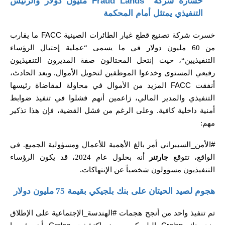
خسارة شركة
Fraud Lands
مليون دولار والرئيس
التنفيذي يمتثل أمام المحكمة
خسرت شركة تصنيع قطع غيار الطائرات الصينية
FACC
ما يقارب
من
60
مليون دولار في ما يسمى
“
عملية إحتيال الرؤساء
التنفيذيين
“
، حيث إنتحل المحتالون صفة المديرون التنفيذيون
رفيعي المستوى وخدعوا الموظفين لتحويل الأموال
.
وبعد الحادث،
أنفقت
FACC
المزيد من الأموال في محاولة لمقاضاة رئيسها
التنفيذي والمدير المالي، زاعمين أنهم فشلوا في تنفيذ ضوابط
أمنية داخلية كافية
.
وعلى الرغم من فشل القضية، فإن هذا تذكير
مهم
:
#الأمن_السيبراني أمر بالغ الأهمية للأعمال ومسؤولية الجميع
.
في
الواقع، تتوقع
جارتنر
أنه بحلول عام
2024
، قد يكون الرؤساء
التنفيذيون مسؤولون شخصياً عن الإنتهاكات
.
هجوم لصيد الحيتان على بنك بلجيكي بقيمة
مليون دولار
75
تم تنفيذ واحد من أنجح هجمات #الهندسة_الإجتماعية على الإطلاق