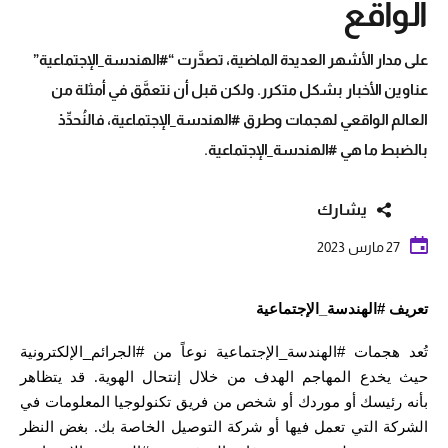
الواقع
على مدار الأشهر العديدة الماضية، تصدَّرت “#الهندسة_الإجتماعية”
عناوين الأخبار بشكل متكرر. ولكن قبل أن نتعمَّق في أمثلة من
العالم الواقعي لهجمات وطرق #الهندسة_الإجتماعية، فالنُحدِّدْ
بالضبط ما هي #الهندسة_الإجتماعية.
يشارك
27 مارس 2023
تعريف #الهندسة_الإجتماعية
تُعد هجمات #الهندسة_الإجتماعية نوعاً من #الجرائم_الإلكترونية
حيث يخدع المهاجم الهدف من خلال إنتحال الهوية
.
قد يتظاهر
بأنه رئيسك أو موردك أو شخص من فريق تكنولوجيا المعلومات في
الشركة التي تعمل فيها أو شركة التوصيل الخاصة بك
.
بغض النظر