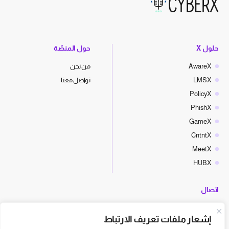
حلول X
حول المنصّة
AwareX
من نحن
LMSX
تواصل معنا
PolicyX
PhishX
GameX
CntntX
MeetX
HUBX
اتصال
hello@cyberx.world
إشعار ملفات تعريف الارتباط