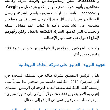
و
Facebook
.
أسس ريماسوسكاس وفريقه شركة وهمية،
متظاهرين بأنهم شركة تصنيع أجهزة كمبيوتر تعمل مع
Google
و
Facebook
. و
أنشأ حسابات مصرفية بإسم الشركة وأرسل
المحتالون بعد ذلك رسائل بريد إلكتروني تصيدية إلى موظفين
محددين في الشركتين، وأصدروا فواتير لهم مقابل السلع
والخدمات التي قدمتها الشركة المُصَّنِعة بالفعل
ولكن وجَّهوهم
لإيداع الأموال في حساباتهم الإحتيالية
.
وتكبدت
الشركتين العملاقتين التكنولوجيتين خسائر بقيمة
100
مليون دولار وأكثر
.
هجوم التزييف العميق على شركة الطاقة البريطانية
تلقّى الرئيس التنفيذي لشركة طاقة في المملكة المتحدة في
آذار
(
مارس
) 2019
، مكالمة هاتفية من شخص بدا تماماً مثل
رئيسه
.
كانت المكالمة مقنعة للغاية لدرجة أن الرئيس التنفيذي
إنتهى به الأمر بتحويل
243,000
دولار أمريكي إلى
“
مورد مجري
”
–
وهو حساب مصرفي ينتمي في الواقع إلى محتال