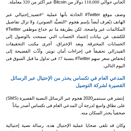
الجاني حوالي
110,000
دولار من
Bitcoin
عبر أكثر من
320
معاملة
.
وصف موقع
Twitter#
الحادثة بأنها عملية
“#
تصيد_إحتيالي عبر
الهاتف
(
يُعرف أيضاً بإسم هجوم
“
التصيُّد الصوتي
). و
لا تزال تفاصيل
المكالمات غير واضحة، لكن بطريقة ما تم خداع موظفي
Twitter#
للكشف عن بيانات إعتماد الحساب التي سمحت بالوصول إلى
الحسابات المخترقة
. و
بعد الإختراق، أجرى مكتب التحقيقات
الفيدرالي تحقيقاً في إجراءات أمان تويتر
. و
أدَّت الفضيحة إلى
إنخفاض سعر سهم
Twitter#
بنسبة
7
٪ فى تداول ما قبل السوق فى
اليوم التالي
.
المدعي العام في تكساس يحذر من الإحتيال عبر الرسائل
القصيرة لشركة التوصيل
إنتشر في سبتمبر2020 هجوم عبر الرسائل النصية القصيرة
(
SMS
)
على نطاق واسع لدرجة أن المدعي العام فى تكساس أصدر بياناً
صحفياً يحذر السكان منه
.
وكان قد تلقى ضحايا عملية الإحتيال هذه، رسالة نصية إحتيالية