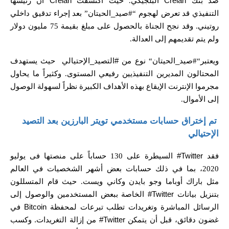
ضد بنك
Crelan
البلجيكي
. حيث
اكتشفت
Crelan
أن رئيسها
التنفيذي قد تعرض لهجوم
“#
صيد_الحيتان
”
بعد إجراء تدقيق داخلي
روتيني. وقد نجح الجناة بالحصول على مبلغ بقيمة
75
مليون دولار
ولم يتم تقديمهم إلى العدالة
.
ويعتبر
“#
صيد_الحيتان
“
نوع من #التصيد_الإحتيالي حيث يستهدف
المحتالون المديرين التنفيذيين رفيعي المستوى
.
وكثيراً ما يحاول
مجرموا الإنترنت الإيقاع بهذه الأهداف الكبيرة نظراً لسهولة الوصول
إلى الأموال
.
تم إختراق حسابات مستخدمي تويتر البارزين بعد التصيد
الإحتيالي
فقد
Twitter#
السيطرة على
130
حساباً على منصتها فى يوليو
2020
،
بما في ذلك حسابات بعض أشهر الشخصيات في العالم
مثل
باراك أوباما وجو بايدن وكاني ويست
. حيث
قام المتسللون
بتنزيل بيانات
Twitter#
الخاصة ببعض المستخدمين والوصول إلى
الرسائل المباشرة وتغريدات تطلب تبرعات لمحفظة
Bitcoin
في
غضون دقائق،
قبل أن يتمكن
Twitter#
من إزالة التغريدات.
و
كسب