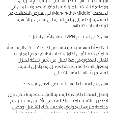
أبرز التهديدات هي: التصيد الاحتيالي عبر البريد الإلكتروني،
ومهاجمة الشبكات المنزلية غير المؤمّنة، وهجمات الرجل في
المنتصف (Man-in-the-Middle) التي تعترض الاتصالات غير
المشفّرة، إضافة إلى برامج الفدية التي تنتشر عبر الأجهزة
المتصلة بالشبكة ذاتها.
هل يكفي استخدام VPN لضمان الأمان الكامل؟
الـ VPN أداة مهمة ومفيدة لتشفير الاتصالات، لكنها ليست حلاً
شاملاً وحده. الأمان الكامل يتطلب تطبيق جميع الممارسات
الثماني المذكورة في هذا الدليل: من تأمين شبكة المنزل
وتفعيل المصادقة متعددة العوامل، وصولاً إلى التثقيف
المستمر بأساليب التصيد الاحتيالي.
هل يجوز استخدام الجهاز الشخصي للعمل عن بعد؟
يُفضّل استخدام الأجهزة الرسمية للمؤسسة حيثما أمكن. وإن
اضطررت لاستخدام جهازك الشخصي، تأكد من تثبيت برنامج
مكافحة فيروسات موثوق، وتحديث نظام التشغيل، وفصل