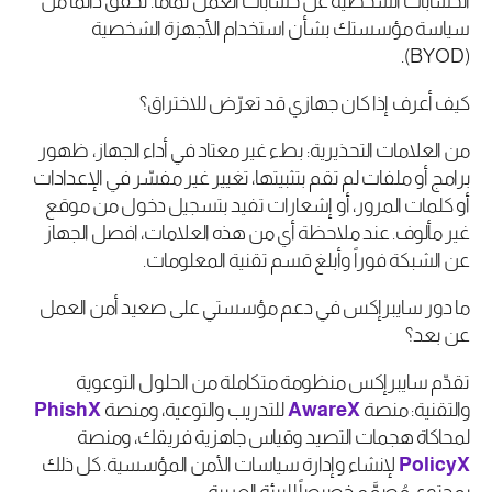
الحسابات الشخصية عن حسابات العمل تماماً. تحقق دائماً من
سياسة مؤسستك بشأن استخدام الأجهزة الشخصية
(BYOD).
كيف أعرف إذا كان جهازي قد تعرّض للاختراق؟
من العلامات التحذيرية: بطء غير معتاد في أداء الجهاز، ظهور
برامج أو ملفات لم تقم بتثبيتها، تغيير غير مفسّر في الإعدادات
أو كلمات المرور، أو إشعارات تفيد بتسجيل دخول من موقع
غير مألوف. عند ملاحظة أي من هذه العلامات، افصل الجهاز
عن الشبكة فوراً وأبلغ قسم تقنية المعلومات.
ما دور سايبرإكس في دعم مؤسستي على صعيد أمن العمل
عن بعد؟
تقدّم سايبرإكس منظومة متكاملة من الحلول التوعوية
والتقنية: منصة
AwareX
للتدريب والتوعية، ومنصة
PhishX
لمحاكاة هجمات التصيد وقياس جاهزية فريقك، ومنصة
PolicyX
لإنشاء وإدارة سياسات الأمن المؤسسية. كل ذلك
بمحتوى مُصمَّم خصيصاً للبيئة العربية.