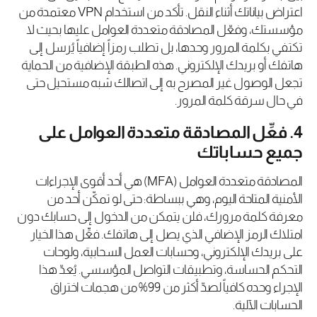
اعتراض بياناتك أثناء النقل. تأكد من استخدام VPN معتمدة من
مؤسستك، وفعّل المصادقة متعددة العوامل عليها بحيث لا
تكتفي بكلمة المرور وحدها، بل تطلب رمزاً إضافياً يُرسل إلى
هاتفك أو بريدك الإلكتروني. هذه الطبقة الإضافية من الحماية
تجعل الوصول غير المصرح به إلى اتصالك شبه مستحيل حتى
في حال سرقة كلمة المرور.
4. فعِّل المصادقة متعددة العوامل على
جميع حساباتك
المصادقة متعددة العوامل (MFA) هي أحد أقوى الإجراءات
الأمنية المتاحة اليوم، وهي ببساطة: حتى لو تمكّن أحد من
معرفة كلمة مرورك، فلن يتمكن من الدخول إلى حسابك دون
امتلاك الرمز الإضافي الذي يصل إلى هاتفك. فعِّل هذا الخيار
على بريدك الإلكتروني، وحسابات العمل السحابية، ولوحات
التحكم الحساسة، وتطبيقات التواصل المؤسسي. يُعدّ هذا
الإجراء وحده كافياً لصدّ أكثر من 99% من هجمات اختراق
الحسابات الآلية.