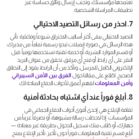
تعتمدها مؤسستك، وتجنّب إرسال وثائق حساسة عبر
تطبيقات المراسلة الشخصية.
7. احذر من رسائل التصيد الاحتيالي
التصيد الاحتيالي يبقى أكثر أساليب الاختراق شيوعاً وفاعلية. تأتي
هذه الرسائل في صورة إيميلات تبدو رسمية تماماً: من مديرك،
أو قسم الموارد البشرية، أو خدمة تقنية تستخدمها يومياً. قبل
النقر على أي رابط أو فتح أي مرفق، تحقق من عنوان البريد
الإلكتروني الكامل للمرسل، وتأكد من أن الرابط يقود إلى النطاق
الصحيح. اطّلع على مقالنا حول
الفرق
بين
الأمن
السيبراني
وأمن
المعلومات
لفهم أعمق لأدوات الدفاع المتاحة لك.
8. أبلِغ فوراً عند أي اشتباه بحادثة أمنية
ثقافة الإبلاغ هي إحدى أقوى أدوات الدفاع الجماعي في
المؤسسات. إذا لاحظت رسالة مشبوهة، أو تصرفاً غريباً من
جهازك، أو طُلب منك تسجيل الدخول بطريقة غير معتادة —
أبلِغ قسم تقنية المعلومات فوراً دون تأخير. تأخير الإبلاغ يمنح