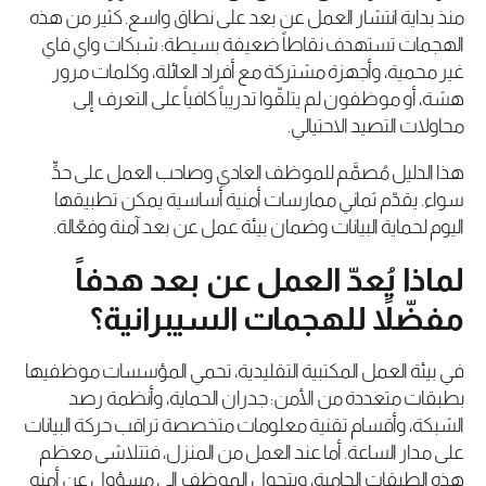
منذ بداية انتشار العمل عن بعد على نطاق واسع. كثير من هذه
الهجمات تستهدف نقاطاً ضعيفة بسيطة: شبكات واي فاي
غير محمية، وأجهزة مشتركة مع أفراد العائلة، وكلمات مرور
هشة، أو موظفون لم يتلقّوا تدريباً كافياً على التعرف إلى
محاولات التصيد الاحتيالي.
هذا الدليل مُصمَّم للموظف العادي وصاحب العمل على حدٍّ
سواء. يقدّم ثماني ممارسات أمنية أساسية يمكن تطبيقها
اليوم لحماية البيانات وضمان بيئة عمل عن بعد آمنة وفعّالة.
لماذا يُعدّ العمل عن بعد هدفاً
مفضّلاً للهجمات السيبرانية؟
في بيئة العمل المكتبية التقليدية، تحمي المؤسسات موظفيها
بطبقات متعددة من الأمن: جدران الحماية، وأنظمة رصد
الشبكة، وأقسام تقنية معلومات متخصصة تراقب حركة البيانات
على مدار الساعة. أما عند العمل من المنزل، فتتلاشى معظم
هذه الطبقات الحامية، ويتحول الموظف إلى مسؤول عن أمنه