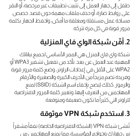
طفل إلى جهاز العمل إلى تثبيت تطبيقات غير مرخصة، أو النقر
على روابط ضارة، أو حذف ملفات مهمة دون قصد. خصص
مساحة عمل مستقلة ومغلقة ما أمكن، واحفظ الجهاز بكلمة
مرور قوية في كل مرة تتركه.
2. أمِّن شبكة الواي فاي المنزلية
شبكة واي فاي المنزل هي الممر الأساسي لجميع بياناتك
المهنية عند العمل عن بعد. تأكد من تفعيل تشفير WPA3 أو
WPA2 على الأقل في إعدادات الراوتر، وضع كلمة مرور قوية
وفريدة تضم مزيجاً من الأحرف الكبيرة والصغيرة والأرقام
والرموز. كذلك يُنصح بإخفاء اسم الشبكة (SSID) لمنع
المهاجمين من التعرف إليها، وتغيير كلمة المرور الافتراضية
للراوتر التي كثيراً ما تكون ضعيفة ومتوقعة.
3. استخدم شبكة VPN موثوقة
تُنشئ شبكة VPN (الشبكة الافتراضية الخاصة) نفقاً مشفراً
بين جهازك وخوادم المؤسسة، مما يمنع المهاجمين من