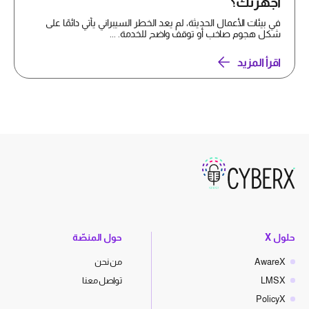
أجهزتك؟
في بيئات الأعمال الحديثة، لم يعد الخطر السيبراني يأتي دائمًا على
شكل هجوم صاخب أو توقف واضح للخدمة. ...
اقرأ المزيد
حلول X
حول المنصّة
AwareX
من نحن
LMSX
تواصل معنا
PolicyX