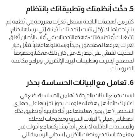
5. حدِّث أنظمتك وتطبيقاتك بانتظام
كثير من الهجمات الناجحة تستغل ثغرات معروفة في أنظمة لم
يتم تحديثها. لا تؤجّل تثبيت التحديثات الأمنية التي يرسلها نظام
تشغيلك أو تطبيقاتك؛ فهذه التحديثات في أغلب الأحيان تُغلق
ثغرات يعرفها المهاجمون جيداً ويستغلونها فعلياً. فعِّل خيار
التحديث التلقائي على جهازك متى كان ذلك ممكناً، وخصوصاً
لمتصفح الإنترنت وتطبيقات البريد الإلكتروني وبرامج مكافحة
الفيروسات.
6. تعامل مع البيانات الحساسة بحذر
ليست جميع البيانات بالدرجة ذاتها من الحساسية. ضع في
اعتبارك دائماً: هل هذه المعلومات يجوز تخزينها على جهازي
الشخصي؟ هل يجوز معالجتها عبر أداة خارجية أو تطبيق ذكاء
اصطناعي مجاني؟ البيانات السرية ومعلومات العملاء
والمستندات الداخلية لا ينبغي أبداً مشاركتها مع أدوات غير
معتمدة. استخدم منصات التخزين السحابي الرسمية التي