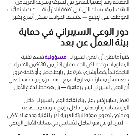
المهاجم وقتاً إضافياً للتعمق في الشبكة وسرقة المزيد من
البيانات. المؤسسات التي تبني ثقافة إبلاغ آمنة — حيث لا يُعاقَب
الموظف على الإبلاغ — تكتشف الحوادث بشكل أسرع بكثير.
دور الوعي السيبراني في حماية
بيئة العمل عن بعد
كثيراً ما نظن أن الأمن السيبراني
مسؤولية
قسم تقنية
المعلومات وحده. لكن الحقيقة أن أكثر من 80% من الاختراقات
الناجحة تبدأ بخطأ بشري: نقرة على رابط خاطئ، أو كلمة مرور
ضعيفة، أو مشاركة معلومات مع جهة غير موثوقة. هذا يعني
أن الوعي السيبراني ليس رفاهية — بل هو خط الدفاع الأول.
تعمل سايبرإكس على بناء ثقافة الوعي السيبراني داخل
المؤسسات وخارجها من خلال برامج تدريبية متخصصة
ومحتوى توعوي موجّه للبيئة العربية. لأن التقنية وحدها لا تكفي
— الفرد الواعي هو العامل الأساسي في معادلة الأمان الرقمي.