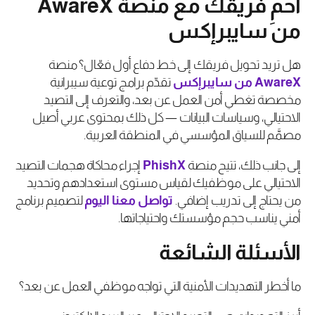
احمِ فريقك مع منصة AwareX
من سايبرإكس
هل تريد تحويل فريقك إلى خط دفاع أول فعّال؟ منصة
AwareX
من
سايبرإكس
تقدّم برامج توعية سيبرانية
مخصصة تغطي أمن العمل عن بعد، والتعرف إلى التصيد
الاحتيالي، وسياسات البيانات — كل ذلك بمحتوى عربي أصيل
مصمَّم للسياق المؤسسي في المنطقة العربية.
إلى جانب ذلك، تتيح منصة
PhishX
إجراء محاكاة هجمات التصيد
الاحتيالي على موظفيك لقياس مستوى استعدادهم وتحديد
من يحتاج إلى تدريب إضافي.
تواصل
معنا
اليوم
لتصميم برنامج
أمني يناسب حجم مؤسستك واحتياجاتها.
الأسئلة الشائعة
ما أخطر التهديدات الأمنية التي تواجه موظفي العمل عن بعد؟