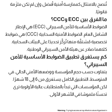
تُنصح بالامتثال كممارسة أمنية أفضل وإن لم تكن ملزَمة
قانونيًا.
ما الفرق بين ECC وCCC؟
الضوابط الأساسية للأمن السيبراني (ECC) هي الإطار
الشامل العام. الضوابط الأمنية السحابية (CCC) هي ضوابط
تخصصية مُشتقَّة منها تُركِّز تحديدًا على البيئات السحابية.
كلاهما صادر عن هيئة الأمن السيبراني الوطنية.
كم يستغرق تطبيق الضوابط الأساسية للأمن
السيبراني؟
يتفاوت حسب حجم المؤسسة ووضعها الأمني الحالي. في
المتوسط، التطبيق الكامل يستغرق من 6 إلى 18 شهرًا.
لكن المؤسسات التي تبدأ بالمتطلبات عالية الأولوية ترى
تحسنًا ملموسًا في الأشهر الأولى.
Warning
: Trying to access array offset on value of type bool in