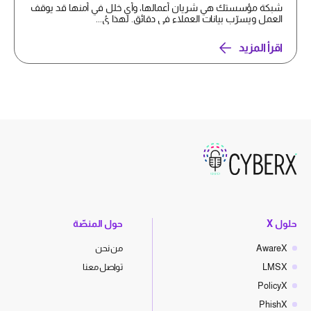
شبكة مؤسستك هي شريان أعمالها، وأي خلل في أمنها قد يوقف
العمل ويسرّب بيانات العملاء في دقائق. لهذا يُ...
اقرأ المزيد
حلول X
حول المنصّة
AwareX
من نحن
LMSX
تواصل معنا
PolicyX
PhishX