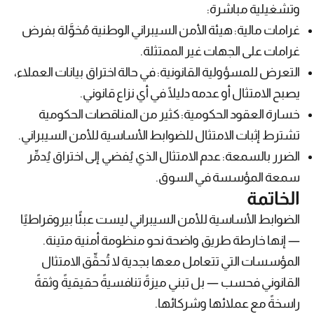
وتشغيلية مباشرة:
غرامات مالية: هيئة الأمن السيبراني الوطنية مُخوَّلة بفرض
غرامات على الجهات غير الممتثلة.
التعرض للمسؤولية القانونية: في حالة اختراق بيانات العملاء،
يصبح الامتثال أو عدمه دليلًا في أي نزاع قانوني.
خسارة العقود الحكومية: كثير من المناقصات الحكومية
تشترط إثبات الامتثال للضوابط الأساسية للأمن السيبراني.
الضرر بالسمعة: عدم الامتثال الذي يُفضي إلى اختراق يُدمِّر
سمعة المؤسسة في السوق.
الخاتمة
الضوابط الأساسية للأمن السيبراني ليست عبئًا بيروقراطيًا
— إنها خارطة طريق واضحة نحو منظومة أمنية متينة.
المؤسسات التي تتعامل معها بجدية لا تُحقِّق الامتثال
القانوني فحسب — بل تبني ميزةً تنافسيةً حقيقيةً وثقةً
راسخةً مع عملائها وشركائها.