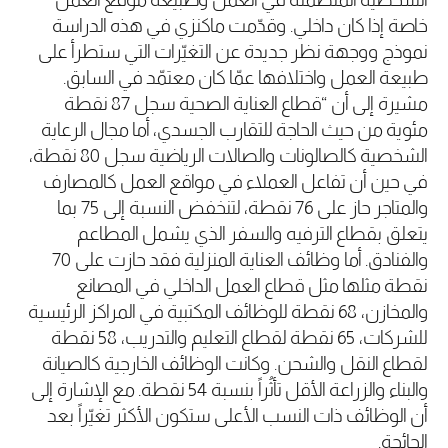
خاصة إذا كان داخلي. وقدّمت ماكنزي في هذه الدراسة
نموذج ووجهة نظر جديدة عن التغيّرات التي ستطرأ على
طبيعة العمل واختلافها عمّا كان معتمّد في السابق.
مشيرة إلى أن “قطاع العناية الصحية سجل 87 نقطة
مئوية من حيث الحاجة للتقارب الجسدي، أما مجال الرعاية
الشخصية كالصالونات والصالات الرياضية سجل 80 نقطة،
في حين أن تفاعل العملاء في مواقع العمل كالمصارف
والمتاجر حاز على 76 نقطة، لتنخفض النسبة إلى 75 بما
يتعلق بقطاع الترفيه والسفر الذي يشمل المطاعم
والفنادق. أما وظائف العناية المنزلية فقد حازت على 70
نقطة مثلها مثل قطاع العمل الداخلي في المصانع
والمخازن، 68 نقطة للوظائف المكتبية في المراكز الرئيسية
للشركات، 65 نقطة لقطاع التعليم والتدريب، 58 نقطة
لقطاع النقل والشحن. وكانت الوظائف الخارجية كالصيانة
والبناء والزراعة الأقل تأثُراً بنسبة 54 نقطة. مع الإشارة إلى
أن الوظائف ذات النسب الأعلى ستكون الأكثر تغيّراً بعد
الجائحة.