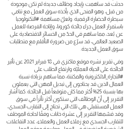
حدثت قد ساهمت بإيجاد وظائف جديدة لم تكن موجودة
من قبل، وهو المنحى الذي يأخذه سوق العمل مع تنامي
سيطرة الحضارة الرقمية. ولعلّ مساهمة #التكنولوجيا
باستمرار العمل جراء جائحة كورونا، وإتاحة الفرصة للعمل
عن بُعد، مما ساهم في الحدّ من الخسائر الاقتصادية على
الصعيد العالمي، قد سرّع من ضرورة التأقلم مع متطلبات
سوق العمل الجديدة.
وفي تقرير نشره موقع ماكنزي في 18 فبراير 2021 عن تأثير
الجائحة على الحياة العمليّة وارتفاع الطلب على
#التجارة_الالكترونية والمكننة، مما ساهم بزيادة نسبة
العمال الذين قد يحتاجون إلى تبديل المهن التي يعملون
بها بنسبة 25% أكثر مما كان متوقعاً قبل الجائحة. كما أشار
التقرير إلى أنّ الوظائف التي ستكون أكثر تأثراً في سوق
العمل المستقبلي هي تلك التي تحتاج إلى التقارب الجسدي،
وقد قسّمها التقرير إلى عشرة خانات وفقًا لحاجة الموظف
للتقارب الجسدي مع زملاء العمل والعملاء، عدد التفاعلات
الشخصية المتضمنة في العمل وطبيعة موقع العمل