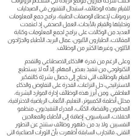
احتلت شركة أمازون موقع الريادة في استخدام الروبوتات
للقيام بهذه الوظائف، استبدال التقنيون في الصيدليات
بروبوتات لإعطاء الوصفات الطبية، برامج جمع المعلومات
وتحليلها والقيام بالأبحاث، العمل الصحفي إذ اعتمدت
العديد من الوكالات على برامج لجمع المعلومات وكتابة
المقالات، الطيارون الآليون، عمال البريد، الأطباء والجرّاحون
الآليّون، وغيرها الكثير من الوظائف.
وعلى الرغم من قدرة #الذكاء_الاصطناعي والتقدم
التكنولوجي من تنفيذ بعض المهام، إلا أنّه لا يستطيع
القيام بالوظائف التي تحتاج إلى خصال بشريّة كالتفكير
الاستراتيجي، حل النزاعات، القدرة على التفاوض والذكاء
العاطفي. ومن أبرز هذه الوظائف إدارة الموارد البشرية،
محلل أنظمة الكمبيوتر، التعليم، الألعاب الرياضية الاحترافية،
المحامون والقضاة، الكتّاب، المدراء التنفيذيون، منظمو
الحفلات، السياسيون، إضافة إلى الأطباء والمعالجين
النفسيين. ولا بد من ظهور وظائف ستنتج عن التطور
التقني، فالتجارب السابقة أظهرت بأنّ الثورات الصناعية التي