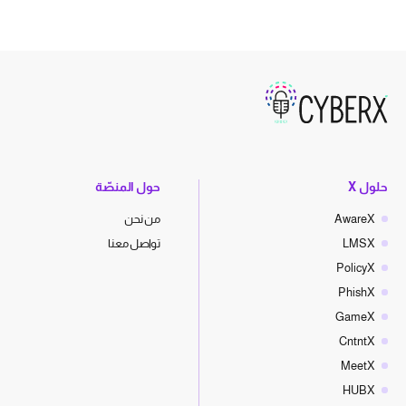
حلول X
حول المنصّة
AwareX
من نحن
LMSX
تواصل معنا
PolicyX
PhishX
GameX
CntntX
MeetX
HUBX