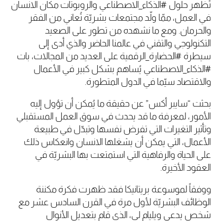
تُظهر حلول #الذكاء_الاصطناعي والروبوتات مكان الانسان
في العمل، ممّا ولّد مجتمعات بشريّة تُعاني من الفقر
والحرمان. ومع ما نشهده من تطور على الصعيد
التكنولوجي والتقني في عالمنا الحاضر والذي أدى إلى
سيطرة #الحضارة_الرقمية على العديد من المجالات، بات
#الذكاء_الاصطناعي يُساهم بشكل كبير في الأعمال
والاقتصاد سيّما في الدول المتطورة.
بحثت “سايبر أكس” عن حقيقة ما يُمكن أن تؤول إليه
الأمور، لمعرفة ما قد يحدث في سوق العمل المستقبلي
وتأثير التغيرات التي تفرض نفسها وتبدّل في طبيعة
الأعمال، التي يمكن أن يشغلها الانسان وانعكاس ذلك
على الحياة والرفاهية التي استمتعت بها البشريّة في
العقود الأخيرة.
ووفقاً لموسوعة بريتانيكا فقد ظهرت فكرة مكننة
الوظائف البشريّة لأول مرة في القرن السادس عشر مع
شخص يدعى ويليام لي، الذي قام بتعديل الأنوال