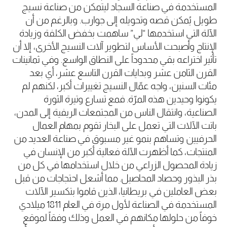
المستخدمة في صناعة السجاد ليتمكن من صناعة نسيج
طويل يُمكن قصه وتحويله إلى جوارب. وبالرغم من أن
الآلة التي استخدمها “لي” ساهمت بخفض الكلفة وزيادة
الإنتاج وأصبحت الأساس لتطوير آلات النسيج الأخرى، إلا أن
تأثير اختراعه بقي محدوداً على النطاق الواسع. وفي ثمانينات
القرن الثامن عشر وبدايات القرن التاسع عشر، أي بعد
مئات السنين، واجه عمّال النسيج تغييرات أكبر، لكنهم لم
يكونوا وحيدين هذه المرّة. فمع تسارع وتيرة الثورة
الصناعية، وانتقال الناس من المجتمعات الريفية إلى المدن،
باتت الآلات التي تعمل على البخار تقوم بمهام العمال
الحرفيين وتساهم بنمو غير مسبوق في صناعة العديد من
المنتجات، كما أظهرت الآلة فعالية أكبر من الإنسان في
زيادة المحصول الزراعي من خلال استخدامها في كل من
بذر البذور وحصاد المحاصيل. مما أشعل احتجاجات من قبل
بعض العاملين في بريطانيا، الذين قاموا بتكسير الآلات
المستخدمة في الصناعة لأول مرة في العام 1811 ميلادي
خوفاً من حلولها مكانهم في العمل وذلك وفقاً لموقع