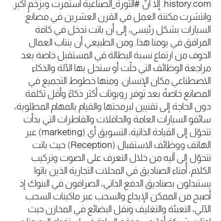
history.com
. إلا أنّ #الثورة_الصناعية استمرت وبزخمٍ أكبر.
وانتشرت مكننة العمل في القرن العشرين في مصانع
السيارات بشكل رئيسي، إلى أن باتت تدخل في كافة
المرافق في يومنا هذا. ومن الطبيعي أن ينتاب العمال
الخوف من ارتفاع نسبة البطالة في المستقبل خاصة بعد
مراجعة الوظائف التي حلّت أو ستحل بها الآلة والذكاء
الاصطناعي مكان الإنسان. ومنها خطوط التجميع في
المصانع خاصةً بعد توفر روبوتات أكثر ذكاءً وأقل تكلفة
دون الحاجة إلى تقنيين لبرمجتها والقيام بالمهام المطلوبة،
سائقو السيارات العامة والحافلات والقاطرات التي بدأت
تتحوّل إلى القيادة الذاتية، التسويق أي
(marketing)
عبر
الهاتف ووظائف الاستقبال
(Reception)
حيث باتت
تتحوّل إلى آليه من خلال التعرف على الصوت وتركيب
الكلام، أمناء الصناديق في المحلات التجارية الذين باتوا
يستبدلون بصناديق الدفع الذاتي، الصرافون في البنوك إذ
أصبح من الممكن الإيداع والسحب عبر ماكينات السحب
الآلي، التعبئة والتغليف ونقل البضائع في المخازن حيث