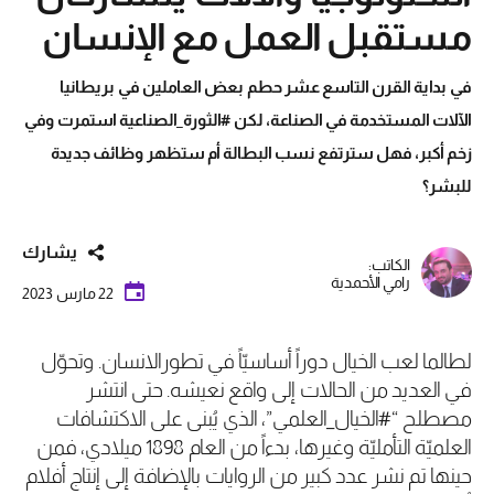
مستقبل العمل مع الإنسان
في بداية القرن التاسع عشر حطم بعض العاملين في بريطانيا
الآلات المستخدمة في الصناعة، لكن #الثورة_الصناعية استمرت وفي
زخم أكبر، فهل سترتفع نسب البطالة أم ستظهر وظائف جديدة
للبشر؟
يشارك
الكاتب:
رامي الأحمدية
22 مارس 2023
لطالما لعب الخيال دوراً أساسيّاً في تطورالانسان. وتحوّل
في العديد من الحالات إلى واقع نعيشه. حتى انتشر
مصطلح “#الخيال_العلمي”، الذي يُبنى على الاكتشافات
العلميّة التأمليّة وغيرها، بدءاً من العام 1898 ميلادي، فمن
حينها تم نشر عدد كبير من الروايات بالإضافة إلى إنتاج أفلام