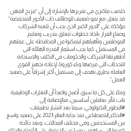
خلصت ماكنزي في تقريرها بالإشارة إلى أن “مزيج المهن
قد يتغيّر، مع نمو ضعيف للوظائف ذات الأجور المنخفضة”.
مؤكدّة على “الدور الكبير الذي يجب أن تلعبه الشركات
وصناع القرار باتخاذ خطوات تتعلق بتدريب وتعليم
الموظفين وتأهيلهم ليتمكنوا من المحافظة على عملهم
في المستقبل. كما يجب استثمار القدرة الهائلة التي
أظهرتها الشركات والحكومات في التكيّف والاستجابة
للتحديّات التي فرضها وباء كورونا، لإعادة تجهيز القوى
العاملة بطرق تهدف إلى مستقبل أكثر إشراقاٌ على صعيد
العمل”.
وبناءً على كل ما سبق، أصبح واضحاً أن التغيّرات الوظيفية
باتت تتأثر بعاملين أساسيين، فبالإضافة إلى
#التطور_التكنولوجي، سيما بعد انتشار تطبيقات
#الذكاء_الاصطناعي منذ بداية العام 2023 على صعيد واسع
بين المستخدمين وفي مختلف المجالات، وبعد جائحة
كورونا التي ساهمت وسرّعت الاعتماد على الأتمتة والذكاء