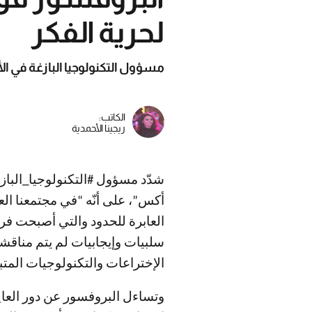
لحرية الفكر
مسؤول التكنولوجيا البازغة في ا
الكاتب:
ريجينا الأحمدية
شدّد مسؤول #التكنولوجيا_الباز
أكس”، على أنّه “في مجتمعنا الع
العابرة للحدود والتي أصبحت فرض
سلبيات وإيجابيات لم يتم مناقش
الإختراعات والتكنولوجيات المتب
وتساءل البروفسور عن دور العالِ