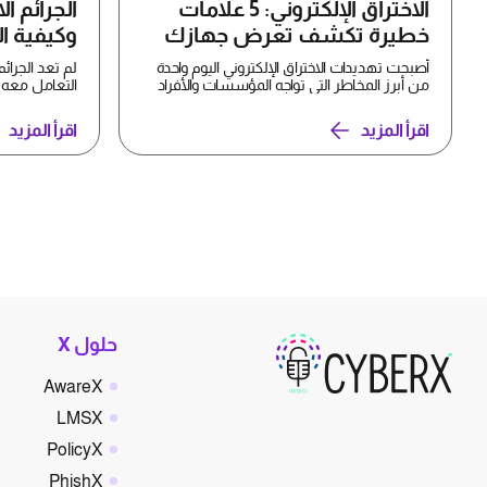
الاختراق الإلكتروني: 5 علامات
الجرائم ال
خطيرة تكشف تعرض جهازك
وكيفية ال
للاختراق وكيفية التصدي له
أصبحت تهديدات الاختراق الإلكتروني اليوم واحدة
لم تعد الجرائم 
من أبرز المخاطر التي تواجه المؤسسات والأفراد
التعامل معه 
في البيئة...
يوميًا ...
اقرأ المزيد
اقرأ المزيد
حلول X
AwareX
LMSX
PolicyX
PhishX