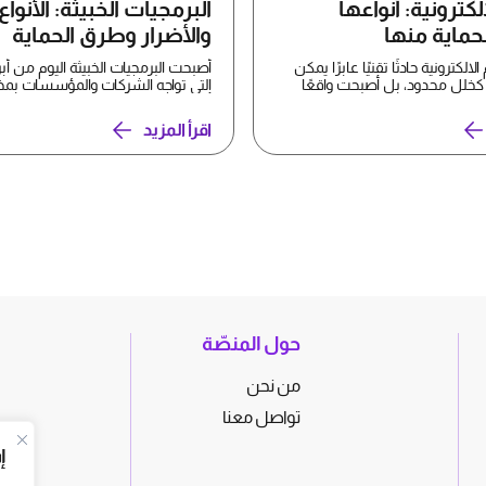
الكترونية: أنواعها
البرمجيات الخبيثة: الأنواع
حماية منها
والأضرار وطرق الحماية
الالكترونية حادثًا تقنيًا عابرًا يمكن
أصبحت البرمجيات الخبيثة اليوم من أب
كخلل محدود، بل أصبحت واقعًا
التي تواجه الشركات والمؤسسات بمخ
أحجامها، إذ تبدأ...
اقرأ المزيد
حول المنصّة
من نحن
تواصل معنا
إ