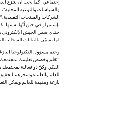
إجتماعي، كما يجب أن ينتزع الدو
والسياسات والتوعية المحلية”، م
الشركات والمنتجات التقليدية،”ما 
بإستمرار في حين أنّها نفسها لك
جندي ضمن الجيش الإلكتروني وألا
لما يسمّى بالبيانات السحابية 
وختم مسؤول التكنولوجيا البازغة
“تَعَلَم وخصص تعليمك لمجتمعك ال
الفكر. وكنّ ذو فعالية بمجتمعك و
للعلم والعلماء وسخرهم لتحقيق أ
بازغة ومفيدة للعالم ويمكن التغل