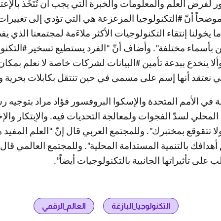
ر لفرض العلم والمعلومات والخبرة التي يجب أن تُتَخَذ بالإ
وضحاً أنّ #التكنولوجيا المزعزعة هي التي تؤدي إلى تغييرات
يخولنا إنتقاء التكنولوجيات الأكثر ملاءَمة لمجتمعنا الذي يف
ن بأسماء مختلفة”. وأضاف أنّ “الفرد يستطيع تسخير #التكنو
 ينخدع ببدعة تأمين #البيانات لشركات خاصة لا نعلم بمكان و
التي نعتقد أنها إسم على مسمى في حين تنتقل بكابلات بحرية
 في الأمم المتحدة والإسكوا البروفسور فؤاد مراد بتوجيه رس
محلي لسدّ الفجوات ولمعالجة التحديات فيه. والإبتكار والإخت
لا تتقوقع بمختبرك”. وللمجتمع العربي قال إنّ “العلم المفيد
هدافك بالتنمية المستدامة المحلية”. وللمجتمع العالمي قال 
ب على تأثيراتها الجانبية بالتكنولوجيات أيضاً”.
التكنولوجيا_البازغة
العالم_الرقمي