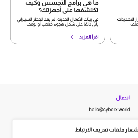
ما هي برامج التجسس وكيف
تكتشفها على أجهزتك؟
رز التهديدات
في بيئات الأعمال الحديثة، لم يعد الخطر السيبراني
تلف
يأتي دائمًا على شكل هجوم صاخب أو توقف
واضح للخدمة. ...
اقرأ المزيد
اتصال
hello@cyberx.world
أخبار سايبر إكس
شعار ملفات تعريف الارتباط