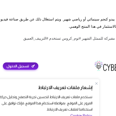
بدو كنجم سينمائي أو رياضي شهير. ويتم استغلال ذلك عن طريق صناعة فيدي
بالاستثمار في هذا المنتج الوهمي.
 مفبركة للممثل الشهير #توم_كروس تستخدم #التزييف_العميق