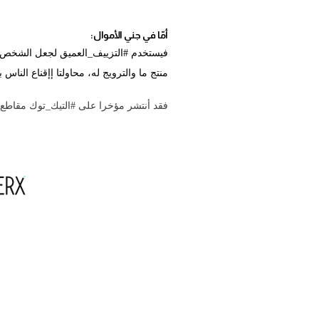
أمّا في جني الأموال:
فيستخدم #التزييف_العميق لجعل الشخص ي
منتج ما والترويج له، محاولتا إإقناع الناس 
فقد أنتشر مؤخرا على #التيك_توك مقاطع