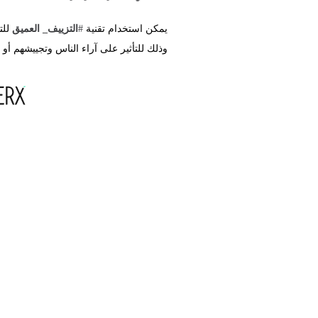
يمكن استخدام تقنية
#
التزييف_ العميق
للت
وذلك للتأثير على آراء الناس وتجييشهم أو