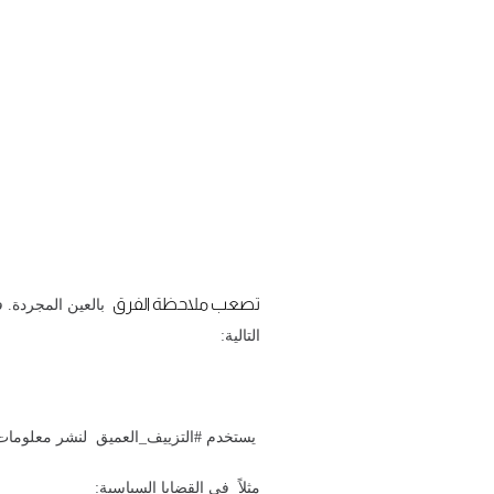
تصعب ملاحظة الفرق
بالعين المجردة.
التالية:
يستخدم #التزييف_العميق لنشر معلومات 
مثلاً في القضايا السياسية: