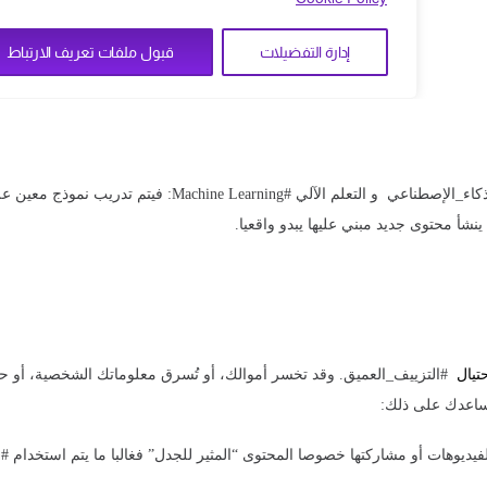
كاء_الإصطناعي و التعلم الآلي #
Machine Learning
: فيتم تدريب نموذج معين ع
نشأ محتوى جديد مبني عليها يبدو واقعيا.
حتيال
#التزييف_العميق. وقد تخسر أموالك، أو تُسرق معلوماتك الشخصية، أو حتى
ساعدك على ذلك:
وهات أو مشاركتها خصوصا المحتوى “المثير للجدل” فغالبا ما يتم استخدام #الت