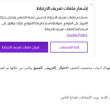
 فهناك أدوات مخصصه لكشف #
احتيال _التزييف_ العميق
والتي من خلالها تم كش
كاذبة وبث الإشاعات لخداع الناس: