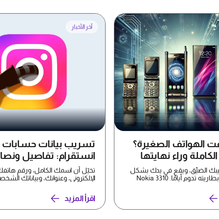
آخر الأخبار
فت الهواتف الصغيرة؟
تسريب بيانات حسابات
لكاملة وراء نهايتها
انستقرام: تفاصيل ونصا
لحماية بياناتك
يبك الضيِّق، ويقع في يدك بشكل
تخيّل أن اسمك الكامل، ورقم هاتفك
مريح، وكانت بطاريته تدوم أيامًا. Nokia 3310
الإلكتروني، وعنوانك، وبياناتك الشخص
تُعرض الآن ل...
اقرأ المزيد