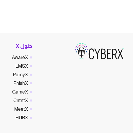
حلول X
AwareX
LMSX
PolicyX
PhishX
GameX
CntntX
MeetX
HUBX