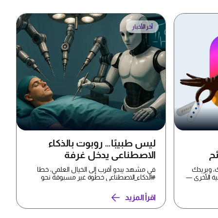
آخر الأخبار
ليس طبيبًا… روبوت بالذكاء
ئح
الاصطناعي يدخل غرفة
العمليات
، وبريدك
في مشهد يبدو أقرب إلى الخيال العلمي، خطا
ية الأخرى —
#الذكاء_الاصطناعي خطوة غير مسبوقة نحو
غرف العمليات، بعدما ن...
اقرأ المزيد