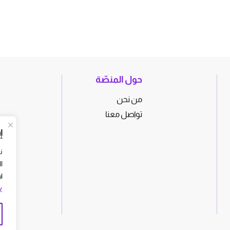
حول المنصّة
من نحن
تواصل معنا
إ
ن
ا
ا
y