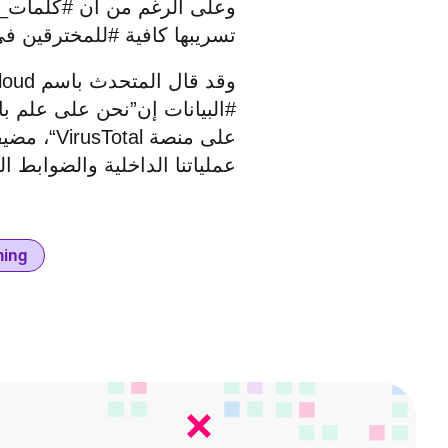
وعلى الرغم من أن #كلمات_ال
تسريبها كافية #للمخترقين في
وقد قال المتحدث باسم
loud
#البيانات إن”نحن على علم ب
على منصة
VirusTotal
“، مضيف
عملياتنا الداخلية والضوابط ا
hing