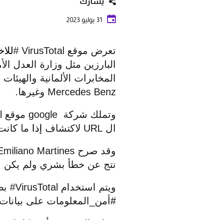
يشارك
31 يوليو 2023
تعرض موقع
VirusTotal
#
للاخ
البارزين مثل وزارة العدل ال
المخابرات الألمانية والهيئات
Mercedes Benz
وغيرها.
وتملك شركة
google
موقع
l
ال
URL
لاكتشاف
إذا
ما كانت
وقد صرح
Emiliano Martines
نتج عن خطأ بشري ولم يكن نت
ويتم استخدام
VirusTotal
# بط
#
أمن_المعلومات على بيانات