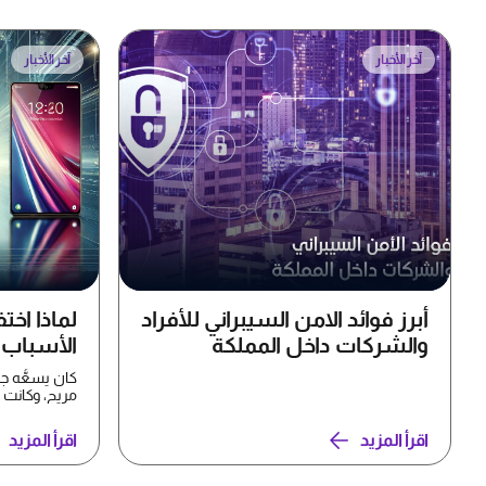
آخر الأخبار
آخر الأخبار
أبرز فوائد الامن السيبراني للأفراد
لماذا اخت
والشركات داخل المملكة
الأسباب ا
كان يسعُّه ج
وSony Ericsson...
اقرأ المزيد
اقرأ المزيد