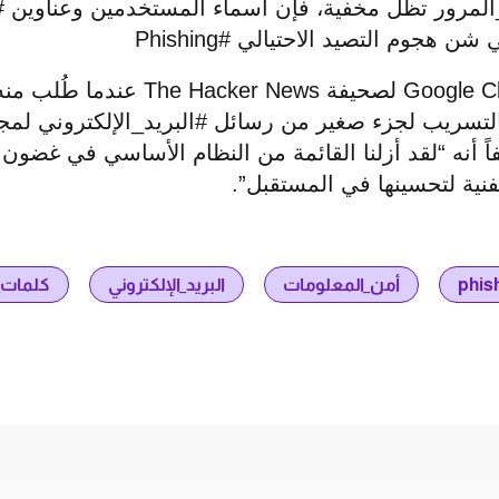
مرور تظل مخفية، فإن أسماء المستخدمين وعناوين #ال
 شن هجوم التصيد الاحتيالي #
Phishing
Google C
لصحيفة
The Hacker News
عندما طُلب منه
التسريب لجزء صغير من رسائل #البريد_الإلكتروني لم
اً أنه “لقد أزلنا القائمة من النظام الأساسي في غض
لفنية لتحسينها في المستقبل”.
phis
أمن_المعلومات
البريد_الإلكتروني
كلمات_