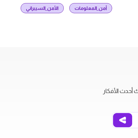
أمن_المعلومات
الأمن_السيبراني
ك أحدث الأفكار