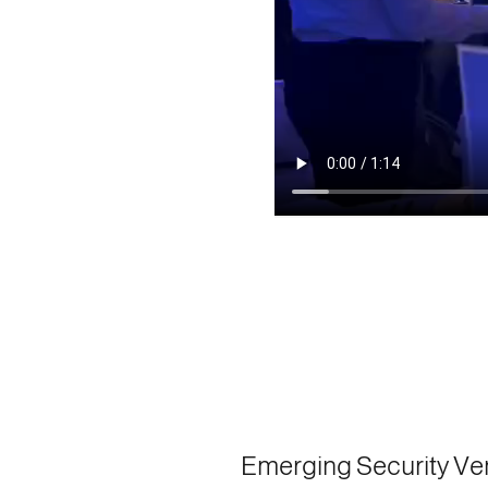
ورد للأمن السيبراني لهذا العام Emerging Security Vendor of the