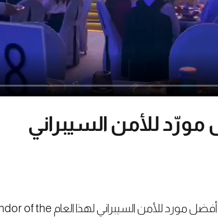
حازت سايبرأكس على جائزة أفضل م