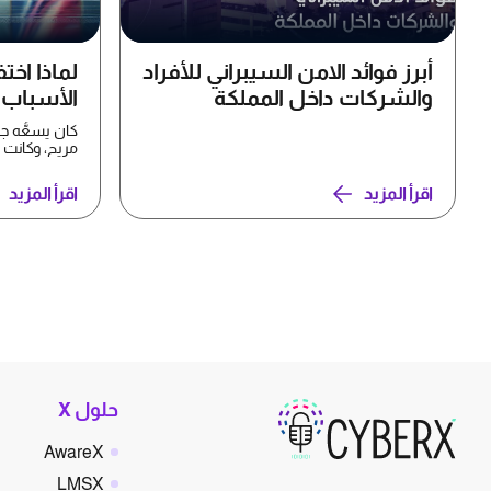
أبرز فوائد الامن السيبراني للأفراد
لماذا اخت
والشركات داخل المملكة
الأسباب ا
كان يسعُّه ج
وSony Ericsson...
اقرأ المزيد
اقرأ المزيد
حلول X
AwareX
LMSX