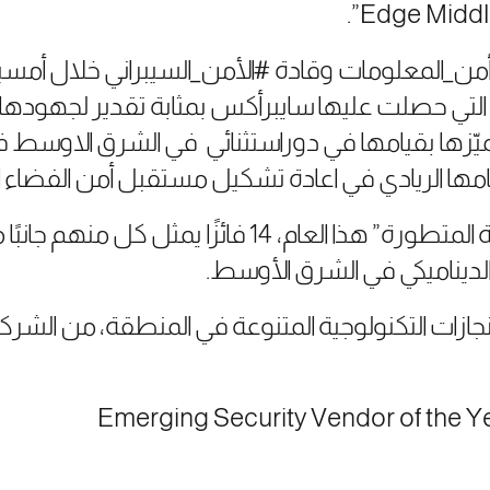
من_المعلومات وقادة #الأمن_السيبراني خلال أمسية
ئزة التي حصلت عليها سايبرأكس بمثابة تقدير لجهودها 
تميّزها بقيامها في دوراستثنائي في الشرق الاوسط 
ها الريادي في اعادة تشكيل مستقبل أمن الفضاء ال
وضمت “جوائز القيادة الأمنية المتطورة” هذا العام، 14 فائز
الديناميكي في الشرق الأوسط.
ازات التكنولوجية المتنوعة في المنطقة، من الشرك