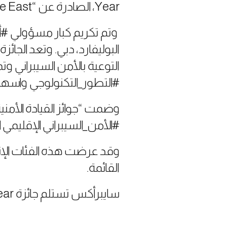
Year، الصادرة عن “Edge Middle East”.
وتم تكريم كبار مسؤولي #أ
البوليفارد، دبي. وتعد الجا
التوعية بالأمن السيبراني و
#التطور_التكنولوجي واسهام
#الأمن_السيبراني الإقليمي 
وقد عرضت هذه الفئات الإنج
القائمة.
سايبرأكس تستلم جائزة Emerging Security Vendor of the Year