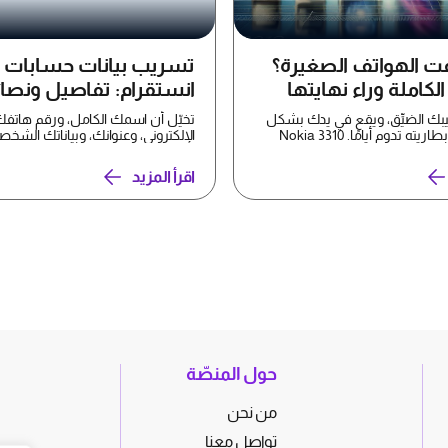
فت الهواتف الصغيرة؟
تسريب بيانات حسابات
لكاملة وراء نهايتها
انستقرام: تفاصيل ونصا
لحماية بياناتك
يبك الضيِّق، ويقع في يدك بشكل
تخيّل أن اسمك الكامل، ورقم هاتفك
مريح، وكانت بطاريته تدوم أيامًا. Nokia 3310
الإلكتروني، وعنوانك، وبياناتك الشخص
تُعرض الآن ل...
اقرأ المزيد
حول المنصّة
من نحن
تواصل معنا