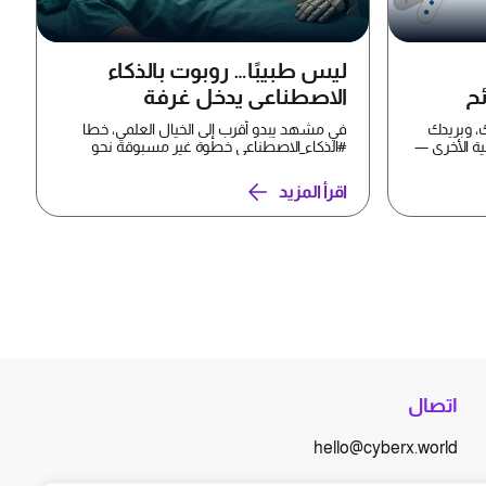
ليس طبيبًا… روبوت بالذكاء
ئح
الاصطناعي يدخل غرفة
العمليات
، وبريدك
في مشهد يبدو أقرب إلى الخيال العلمي، خطا
ية الأخرى —
#الذكاء_الاصطناعي خطوة غير مسبوقة نحو
غرف العمليات، بعدما ن...
اقرأ المزيد
اتصال
hello@cyberx.world