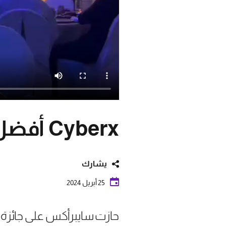
Cyberx أفضل مورّد للأمن السيبراني
يشارك
25 أبريل 2024