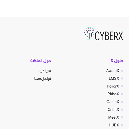
حلول X
حول المنصّة
AwareX
من نحن
LMSX
تواصل معنا
PolicyX
PhishX
GameX
CntntX
MeetX
HUBX