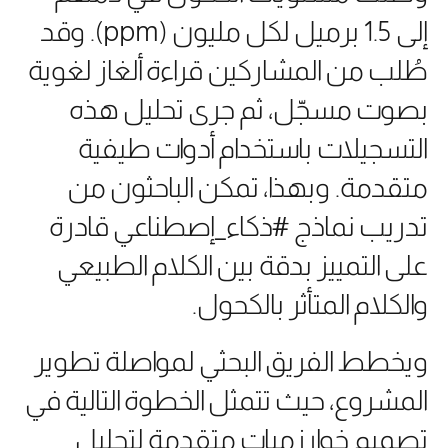
إلى 1.5 برميل لكل مليون (ppm). وقد
طُلب من المشاركين قراءة ألغاز لغوية
بصوت مسجّل، ثم جرى تحليل هذه
التسجيلات باستخدام أدوات طيفية
متقدمة. وبهذا، تمكن الباحثون من
تدريب نماذج #ذكاء_إصطناعي قادرة
على التمييز بدقة بين الكلام الطبيعي
والكلام المتأثر بالكحول.
ويخطط الفريق البحثي لمواصلة تطوير
المشروع، حيث تتمثل الخطوة التالية في
تصميم خوارزميات متقدمة لتحليل