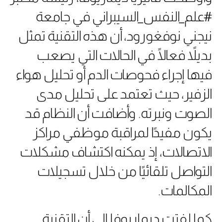
#علم_النفس_السيبراني في جامعة
نيجني نوفغورود، أن هذه التقنية تمثل
بديلاً فعالًا في الحالات التي يصعب
فيها إجراء فحوصات الدم أو تحليل هواء
الزفير، حيث تعتمد على تحليل مدى
الصوت ونبرته. وأضافت أن النظام قد
يكون مفيدًا لمراقبة موظفي مراكز
الاتصالات، إذ يمكنه اكتشاف مشكلات
التواصل تلقائيًا من خلال تسجيلات
المكالمات.
كما لفتت ديماريوفا إلى أن التقنية