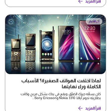
اقرأ المزيد
آخر الأخبار
لماذا اختفت الهواتف الصغيرة؟ الأسباب
الكاملة وراء نهايتها
كان يسعُّه جيبك الضيِّق، ويقع في يدك بشكل مريح، وكانت
بطاريته تدوم أيامًا. Nokia 3310 وSony Ericsson...
اقرأ المزيد