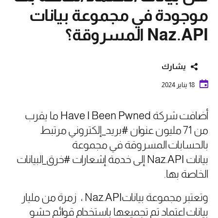
موجودة في مجموعة بيانات
Naz.API المسروقة؟
يشارك
18 يناير 2024
أضافت شركة
Have I Been Pwned
ما يقرب
من 71 مليون عنوان #بريد_إلكتروني مرتبط
بالحسابات المسروقة في مجموعة
بيانات
Naz.API
إلى خدمة إشعارات #خرق_البيانات
الخاصة بها
.
وتعتبر مجموعة بيانات
Naz.API
، زمرة من مليار
بيانات اعتماد تم تجميعها باستخدام قوائم حشو