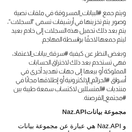
ويتم جمع #البيانات_المسروقة في ملفات نصية
وصور يتم تخزينها في أرشيفات تسمى “السجلات
“
،
يتم بعد ذلك تحميل هذه السجلات إلى خادم بعيد
ليتم جمعها لاحقًا بواسطة المهاجم
.
وبغض النظر عن كيفية #سرقة_بيانات_الاعتماد،
فهي تستخدم بعد ذلك لاختراق الحسابات
المملوكة أو بيعها إلى جهات تهديد أخرى في
أسواق #الجرائم_الإلكترونية
أو إطلاقها مجانًا في
منتديات #المتسللين لاكتساب سمعة طيبة بين
#مجتمع_القرصنة
.
مجموعة بيانات
Naz.API
و
Naz.API
هي عبارة عن مجموعة بيانات