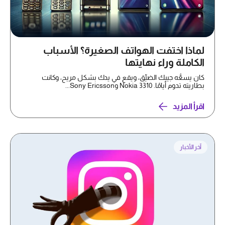
لماذا اختفت الهواتف الصغيرة؟ الأسباب
الكاملة وراء نهايتها
كان يسعُّه جيبك الضيِّق، ويقع في يدك بشكل مريح، وكانت
بطاريته تدوم أيامًا. Nokia 3310 وSony Ericsson...
اقرأ المزيد
آخر الأخبار