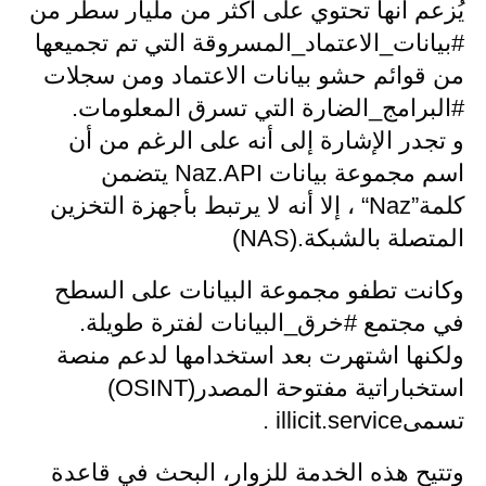
يُزعم أنها تحتوي على أكثر من مليار سطر من
#بيانات_الاعتماد_المسروقة التي تم تجميعها
من قوائم حشو بيانات الاعتماد ومن سجلات
#البرامج_الضارة التي تسرق المعلومات.
و
تجدر الإشارة إلى أنه على الرغم من أن
اسم مجموعة بيانات
Naz.API
يتضمن
كلمة
“Naz”
، إلا أنه لا يرتبط بأجهزة التخزين
المتصلة بالشبكة
(NAS).
وكانت تطفو مجموعة البيانات على السطح
في مجتمع #خرق_البيانات لفترة طويلة.
ولكنها اشتهرت بعد استخدامها لدعم منصة
استخباراتية مفتوحة المصدر
(OSINT)
تسمى
illicit.service
.
وتتيح هذه الخدمة للزوار، البحث في قاعدة