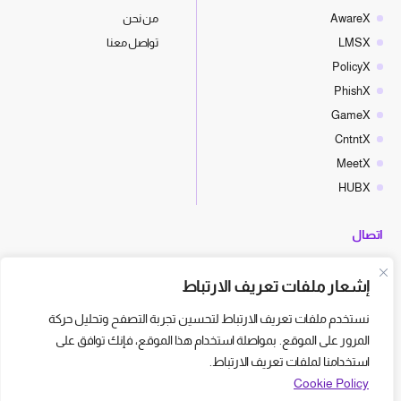
AwareX
من نحن
LMSX
تواصل معنا
PolicyX
PhishX
GameX
CntntX
MeetX
HUBX
اتصال
hello@cyberx.world
إشعار ملفات تعريف الارتباط
أخبار سايبر إكس
نستخدم ملفات تعريف الارتباط لتحسين تجربة التصفح وتحليل حركة
المرور على الموقع. بمواصلة استخدام هذا الموقع، فإنك توافق على
استخدامنا لملفات تعريف الارتباط.
Cookie Policy