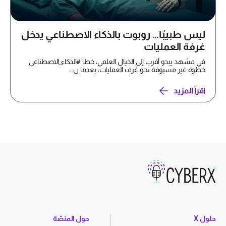
ليس طبيبًا… روبوت بالذكاء الاصطناعي يدخل
غرفة العمليات
في مشهد يبدو أقرب إلى الخيال العلمي، خطا #الذكاء_الاصطناعي
خطوة غير مسبوقة نحو غرف العمليات، بعدما ن...
اقرأ المزيد
حلول X
حول المنصّة