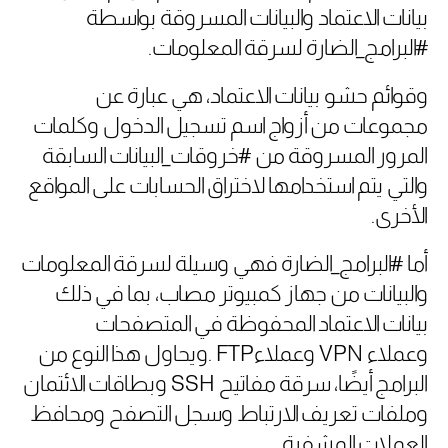
بيانات الاعتماد والبيانات المسروقة بواسطة
#البرامج_الضارة لسرقة المعلومات
.
وقوائم حشو بيانات الاعتماد، هي عبارة عن
مجموعات من أزواج اسم تسجيل الدخول وكلمات
المرور المسروقة من #خروقات_البيانات السابقة
والتي يتم استخدامها لاختراق الحسابات على المواقع
الأخرى
.
أما #البرامج_الضارة فهي وسيلة لسرقة المعلومات
والبيانات من جهاز كمبيوتر مصاب، بما في ذلك
بيانات الاعتماد المحفوظة في المتصفحات
وعملاء
VPN
وعملاء
FTP
.ويحاول هذا النوع من
البرامج أيضًا، سرقة مفاتيح
SSH
وبطاقات الائتمان
وملفات تعريف الارتباط وسجل التصفح ومحافظ
العملات المشفرة
.