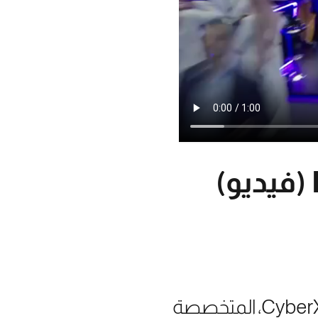
في إطار تعزيز التعاون في مجال #الأمن_السيبراني، وقعت شركة CyberX، المتخصصة