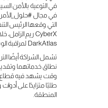
في مجال #حلول_الأمن_ا
CyberX ريم الزا
DarkAtlas لمراقبة الويب المظلم من Buguard ضمن منصة CyberX للتوعية الأمنية.
تشمل الشراكة أيضًا ال
نطاق خدماتهما وتقديم 
وقت يشهد فيه قطاع #
طلبًا متزايدًا على أدو
المنطقة.