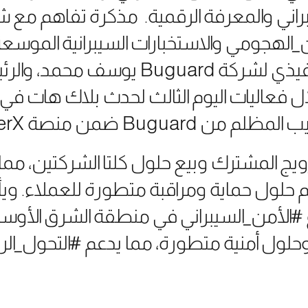
لهجومي والاستخبارات السيبرانية الموسعة.
التي وقعها الرئيس التنفيذي لشركة uard
مل، خلال فعاليات اليوم الثالث لحدث بلاك هات 
ترويج المشترك وبيع حلول كلتا الشركتين، م
حلول حماية ومراقبة متطورة للعملاء. ويأت
الأمن_السيبراني في منطقة الشرق الأوس
ات وحلول أمنية متطورة، مما يدعم #التحول_ا