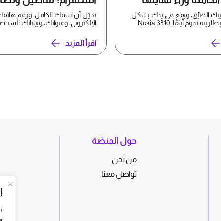
لكاملة وراء نهايتها
انستقرام: تفاصيل ونصا
لحماية بياناتك
يبك الضيِّق، ويقع في يدك بشكل
تخيّل أن اسمك الكامل، ورقم هاتفك
مريح، وكانت بطاريته تدوم أيامًا. Nokia 3310
الإلكتروني، وعنوانك، وبياناتك الشخص
تُعرض الآن ل...
اقرأ المزيد
حول المنصّة
من نحن
تواصل معنا
إ
ن