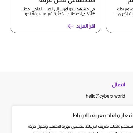
ئح
الاصطناعي يدخل غرفة
العمليات
، وبريدك
في مشهد يبدو أقرب إلى الخيال العلمي، خطا
ية الأخرى —
#الذكاء_الاصطناعي خطوة غير مسبوقة نحو
غرف العمليات، بعدما ن...
اقرأ المزيد
اتصال
hello@cyberx.world
أخبار سايبر إكس
شعار ملفات تعريف الارتباط
ستخدم ملفات تعريف الارتباط لتحسين تجربة التصفح وتحليل حركة