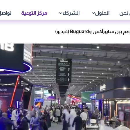
نحن
الحلول
الشركاء
مركز التوعية
تواصل
ين سايبرأكس وBuguard (فيديو)