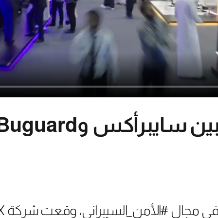
برأكس وBuguard (فيديو)