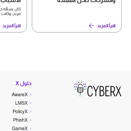
والشركات داخل المملكة
الأسباب ا
كان يسعُّه ج
وSony Ericsson...
اقرأ المزيد
اقرأ المزيد
حلول X
AwareX
LMSX
PolicyX
PhishX
GameX