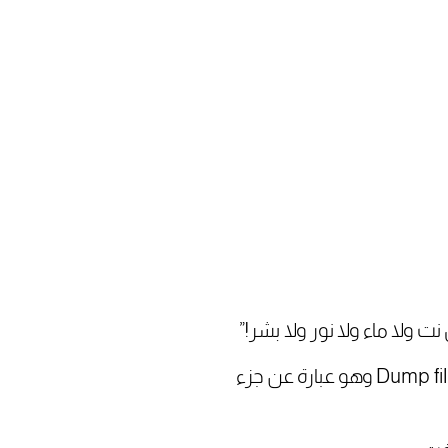
لا ماء ولا نور ولا بشر!”
ولكن ماحدث أن النظام المتواجد فيه الـ signing keys حدث له #crash مما أدى إلى ظهور Dump file وهو عبارة عن جزء