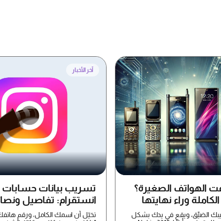
آخر الأخبار
فت الهواتف الصغيرة؟
تسريب بيانات حسابات
لكاملة وراء نهايتها
انستقرام: تفاصيل ونصا
لحماية بياناتك
يبك الضيِّق، ويقع في يدك بشكل
تخيّل أن اسمك الكامل، ورقم هاتفك