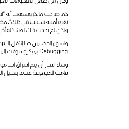
وكان من ضمن المعلومات المتواجدة داخل الـ crash هي الـ ng key
ثغرة أمنية تسببت في ذلك”، مضي
ولكن لم يحدث ذلك لمشكلة أخر
Debugging بميكروسوفت المتصلة بالانترنت .
قامت المجموعة عندئذ بتحليل الـ crashes واستخراج Key من الـ7 الخاصة بمايكروسوفت لاختراق العالم أجم