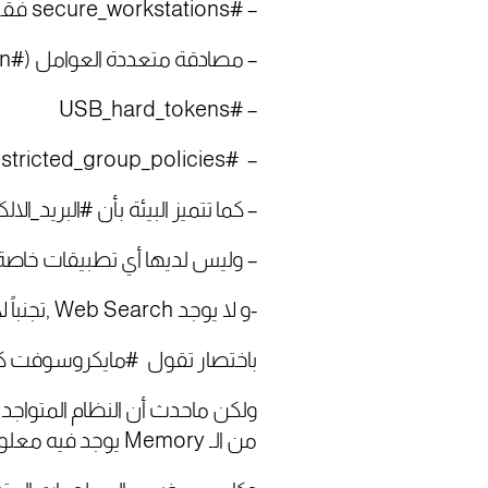
– #secure_workstations فقط القادرة على الدخول
– مصادقة متعددة العوامل (#multi_factor_authentication)
– #USB_hard_tokens
– #restricted_group_policies
– كما تتميز البيئة بأن #البريد_الا
– وليس لديها أي تطبيقات خاصة بالـ ngs
-و لا يوجد Web Search ,تجنباً لأي عملية اختراق أو phishing “
باختصار تقول #مايكروسوفت كما
من الـ Memory يوجد فيه معلومات عند تحليلها نعرف شكل الـ memory وسبب الـ crash.