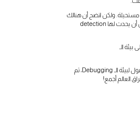
ما صرحت مايكروسوفت أنه “احتمالية وجود هذه المعلومات الحساسة على الـ crash dump مستحيلة. ولكن اتضح أن هنالك
” حتى لو تسربت المعلومات الحساسة فمن المفترض أن يحدث لها detection
زولة الآمنة إلى بيئة الـ
وشاء القدر أن يتم اختراق احد موظفي #مايكروسوفت، بعد أبريل 2021، إذ كان له صلاحية الوصول لبيئة الـ Debugging، ثم