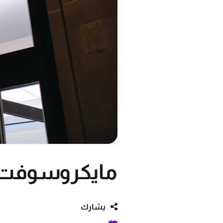
مايكروسوفت ت
يشارك