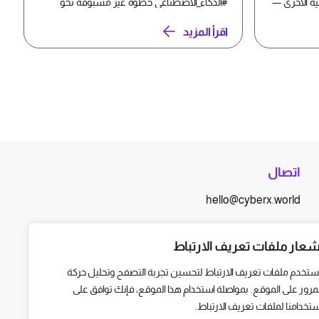
ية الأخرى —
#الذكاء_الاصطناعي خطوة غير مسبوقة نحو
غرف العمليات، بعدما ن...
اقرأ المزيد
اتصال
hello@cyberx.world
أخبار سايبر إكس
شعار ملفات تعريف الارتباط
ستخدم ملفات تعريف الارتباط لتحسين تجربة التصفح وتحليل حركة
لمرور على الموقع. بمواصلة استخدام هذا الموقع، فإنك توافق على
ستخدامنا لملفات تعريف الارتباط.