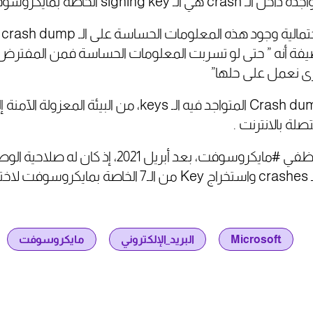
signi الخاصة بمايكروسوفت.
ك
فة أنه
ى نعمل على حلها”
ولسوء الحظ من هنا انتقل الـ Crash dump المتواجد فيه الـ keys، من البيئة المع
ع!
Microsoft
البريد_الإلكتروني
مايكروسوفت