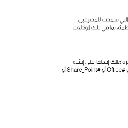
تقدم، سرقة من خلاله مفاتيح MSA الخاصة بهم التي سمحت للمخترقين
مة، بما في ذلك الوكالات
Privat. التي تكمن أهميتها بقدرة مالك إحداها على إنشاء
Fake Tokens والتي من خلالها تستطيع الوصول لحسابات أي شركة سواء كان #Outlook أو #Office أو #Share_Point أو