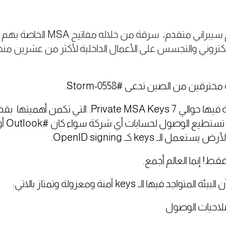
تعرضت #مايكروسوفت لهجوم سيبراني م
لكتروني والتجسس على الأعمال الداخلية لأكثر من عشرين منظ
قين من الصين تدعى #Storm-0558.
كما تمتلك #مايكروسوفت قائمة فيها حوالي 7 e MSA Keys
! إنما العالم أجمع.
الـ keys آمنة ومعزولة وتمتاز بالاتي:
صلاحيات الوصول