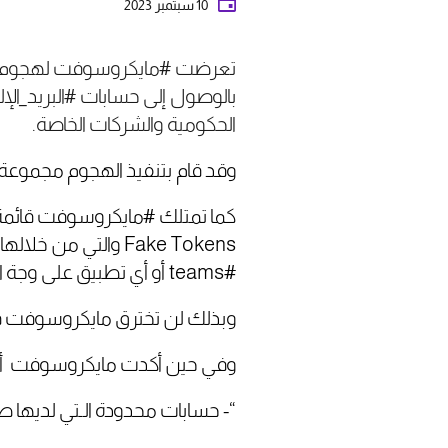
10 سبتمبر 2023
بالوصول إلى حسابات #البريد_الإ
الحكومية والشركات الخاصة.
وقد قام بتنفيذ الهجوم مجموعة مختر
#teams أو أي تطبيق على وجة الأرض يستعمل الـ keys كـ OpenID signing.
وبذلك لن تخترق مايكروسوفت فقط
وفي حين أكدت مايكروسوفت أن البيئة المتواجد فيها 
“- حسابات محدودة الـتي لديها 