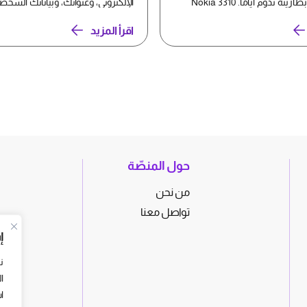
مريح، وكانت بطاريته تدوم أيامًا. Nokia 3310
الإلكتروني، وعنوانك، وبياناتك الشخص
تُعرض الآن ل...
اقرأ المزيد
حول المنصّة
من نحن
تواصل معنا
إ
ن
ا
ا