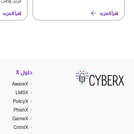
وSony Ericsson...
اقرأ المزيد
اقرأ المزيد
حلول X
AwareX
LMSX
PolicyX
PhishX
GameX
CntntX