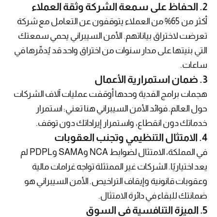
2. الحفاظ على سمعة الشركة وثقة العملاء
أكثر من 65% من العملاء يتوقفون عن التعامل مع شركة
تعرضت لاختراق بياناتهم. الأمن السيبراني يحمي سمعتك
التي بنيتها على مدار سنوات من اختراق واحد قد يُدمِّرها في
ساعات.
3. ضمان استمرارية الأعمال
هجمات برامج الفدية وحدها أوقفت عمليات آلاف الشركات
حول العالم. فوائد الأمن السيبراني هنا تعني: استمرار
خدماتك دون انقطاع، واستمرار إيراداتك دون توقف.
4. الامتثال التنظيمي وتجنب العقوبات
في المملكة، الامتثال لضوابط NCA وSAMA وPDPL لم
يعد اختياريًا. الشركات غير الممتثلة تواجه غرامات مالية
وعقوبات قانونية وإيقاف التراخيص. الأمن السيبراني هو
ضمانتك للبقاء في دائرة الامتثال.
5. الميزة التنافسية في السوق