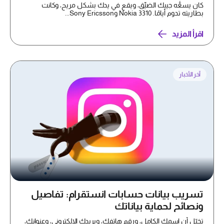
كان يسعُّه جيبك الضيِّق، ويقع في يدك بشكل مريح، وكانت
بطاريته تدوم أيامًا. Nokia 3310 وSony Ericsson...
اقرأ المزيد
آخر الأخبار
تسريب بيانات حسابات انستقرام: تفاصيل
ونصائح لحماية بياناتك
تخيّل أن اسمك الكامل، ورقم هاتفك، وبريدك الإلكتروني، وعنوانك،