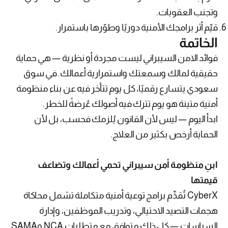
وتجنب العقوبات.
قيّم أثر برامجك الأمنية دوريًا وطوّرها باستمرار.
الخاتمة
فوائد الامن السيبراني ليست مجردة أو نظرية — هي حماية
حقيقية لمالك وسمعتك واستمرارية أعمالك. في سوق
سعودي يتسارع رقميًا، كل يوم تتأخر فيه عن بناء منظومة
أمنية متينة هو يوم تترك فيه أصولك عُرضةً للخطر.
ابدأ اليوم — ليس لأن القانون يُلزمك فحسب، بل لأن
الحماية أرخص بكثير من العلاج.
ابنِ منظومة أمن سيبراني تحمي أعمالك وتضاعف
قيمتها
CyberX تُقدِّم برامج توعية أمنية متكاملة تشمل محاكاة
هجمات التصيد الاحتيالي، وتدريب الموظفين، وإدارة
السياسات — كل ذلك متوافق مع متطلبات NCA وSAMA