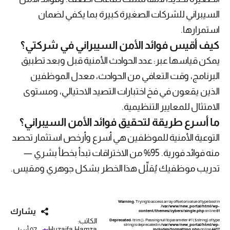
السيبراني للشركات الصغيرة كبيرة بما يكفي لضمان
استمرارها.
كيف أقيس فوائد الأمن السيبراني في شركتي؟
يمكن قياسها عبر: عدد الحوادث الأمنية قبل وبعد تطبيق
البرنامج، وقت التعافي من الحوادث، معدل الموظفين
الذين يقعون في فخ اختبارات التصيد الاحتيالي، ومستوى
الامتثال للمعايير التنظيمية.
ما أسرع طريقة لتحقيق فوائد الأمن السيبراني؟
التوعية الأمنية للموظفين هي أسرع وأرخص استثمار تحصد
منه فوائد فورية. 95% من الاختراقات تبدأ بخطأ بشري —
تدريب موظفيك يُقلِّل هذا الخطر بشكل جوهري ومقيس.
Warning
: Trying to access array offset on value of type bool in
/var/www/new_portal/html/wp-
يشارك
content/themes/cyberx/single.php
on line
61
الكاتب:
Deprecated
: ltrim(): Passing null to parameter #1 ($string) of type
string is deprecated in
/var/www/new_portal/html/wp-
Huzaifa.Hamza
includes/formatting.php
on line
4487