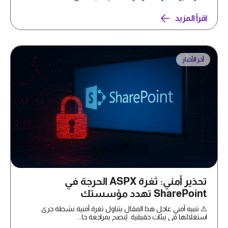
اقرأ المزيد
آخر الأخبار
تحذير أمني: ثغرة ASPX الحرجة في
SharePoint تهدد مؤسستك
⚠️ تنبيه أمني عاجل هذا المقال يتناول ثغرة أمنية نشطة جرى
استغلالها في بيئات حقيقية. يُنصح بمراجعة حا...