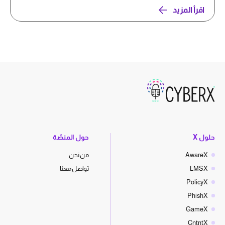
اقرأ المزيد
حلول X
حول المنصّة
AwareX
من نحن
LMSX
تواصل معنا
PolicyX
PhishX
GameX
CntntX