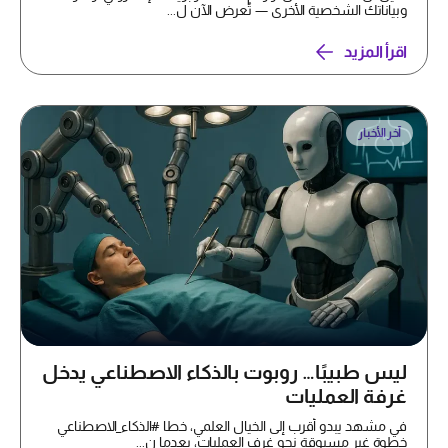
وبياناتك الشخصية الأخرى — تُعرض الآن ل...
اقرأ المزيد
آخر الأخبار
ليس طبيبًا… روبوت بالذكاء الاصطناعي يدخل
غرفة العمليات
في مشهد يبدو أقرب إلى الخيال العلمي، خطا #الذكاء_الاصطناعي
خطوة غير مسبوقة نحو غرف العمليات، بعدما ن...