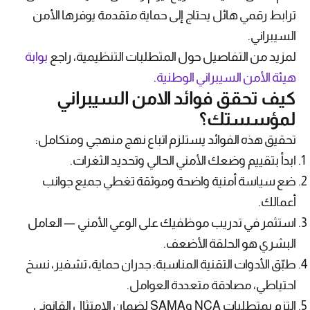
ترابط رقمي هائل يحتاج إلى حماية متقدمة يوفرها الأمن
السيبراني.
لمزيد من التفاصيل حول المتطلبات التنظيمية، راجع
بوابة
هيئة الأمن السيبراني الوطنية
.
كيف تحقق فوائد الامن السيبراني
لمؤسستك؟
تحقيق هذه الفوائد يستلزم اتباع نهج منهجي ومتكامل:
ابدأ بتقييم وضعك الأمني الحالي وتحديد الثغرات.
ضع سياسة أمنية واضحة وموثقة تغطي جميع جوانب
أعمالك.
استثمر في تدريب موظفيك على الوعي الأمني — العامل
البشري هو الحلقة الأضعف.
طبّق الأدوات التقنية المناسبة: جدران حماية، تشفير، نسخ
احتياطي، مصادقة متعددة العوامل.
التزم بمتطلبات NCA وSAMA لضمان الامتثال القانوني