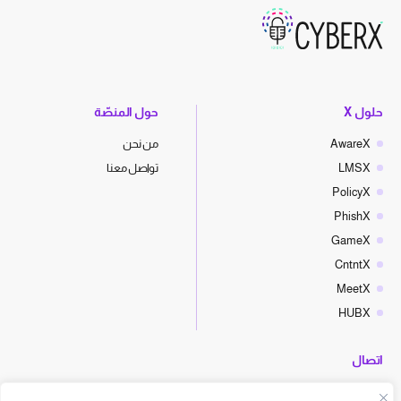
حلول X
حول المنصّة
AwareX
من نحن
LMSX
تواصل معنا
PolicyX
PhishX
GameX
CntntX
MeetX
HUBX
اتصال
hello@cyberx.world