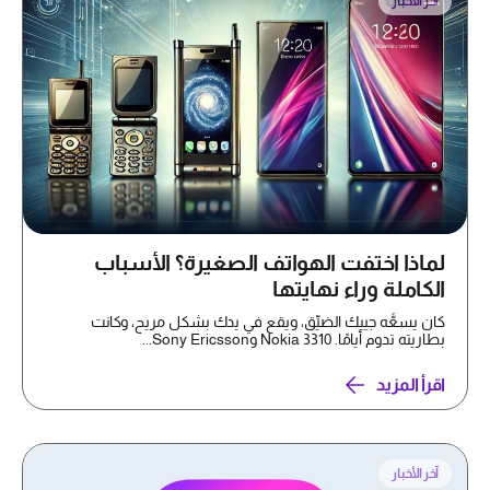
آخر الأخبار
لماذا اختفت الهواتف الصغيرة؟ الأسباب
الكاملة وراء نهايتها
كان يسعُّه جيبك الضيِّق، ويقع في يدك بشكل مريح، وكانت
بطاريته تدوم أيامًا. Nokia 3310 وSony Ericsson...
اقرأ المزيد
آخر الأخبار