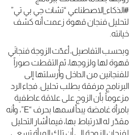
#الذكاء_الاصطناعي “تشات جي بي تي”
لتحليل فنجان قهوة زعمت أنه كشف
خيانته.
وبحسب التفاصيل، أعدّت الزوجة فنجانَي
قهوة لها ولزوجها، ثم التقطت صوراً
للفنجانين من الداخل وأرسلتها إلى
البرنامج مرفقة بطلب تحليل. فجاء الرد
مزعوماً بأن الزوج على علاقة عاطفية
بامرأة غامضة يبدأ اسمها بحرف “E”، وأنه
مقدّر له الارتباط بها، فيما أشار التحليل
لفنجان الزوجة إلى أن تلك المرأة تسعى