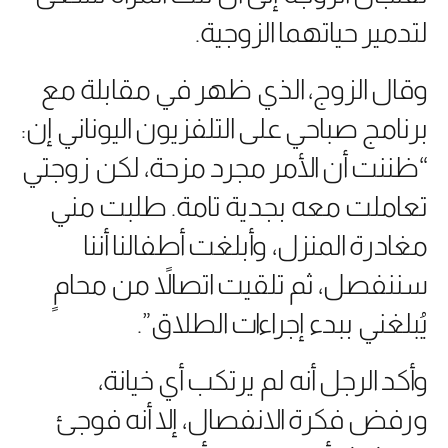
لتدمير حياتهما الزوجية.
وقال الزوج، الذي ظهر في مقابلة مع
برنامج صباحي على التلفزيون اليوناني إن:
“ظننت أن الأمر مجرد مزحة، لكن زوجتي
تعاملت معه بجدية تامة. طلبت مني
مغادرة المنزل، وأبلغت أطفالنا أننا
سننفصل، ثم تلقيت اتصالاً من محامٍ
يُبلغني ببدء إجراءات الطلاق”.
وأكد الرجل أنه لم يرتكب أي خيانة،
ورفض فكرة الانفصال، إلا أنه فوجئ