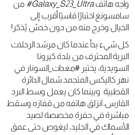
واجه هاتف
Galaxy_S23_Ultra#
من
سامسونغ اختبارًا قاسيًا أقرب إلى
الخيال وخرج منه من دون خدش يُذكر!
كل شيء بدأ عندما كان مرشد الرحلات
البرية المحترف من بلدة كيرونا
السويدية، يختبر #معدات_السونار في
نهر كاليكس المتجمد شمال الدائرة
القطبية. وبينما كان يعمل وسط البرد
القارس، انزلق هاتفه من قفازه وسقط
مباشرة في حفرة مخصصة لصيد
الأسماك في الجليد، ليغوص حتى عمق