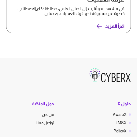
في مشهد يبدو أقرب إلى الخيال العلمي، خطا #الذكاء_الاصطناعي
خطوة غير مسبوقة نحو غرف العمليات، بعدما ن...
اقرأ المزيد
حلول X
حول المنصّة
AwareX
من نحن
LMSX
تواصل معنا
PolicyX