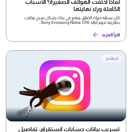
لماذا اختفت الهواتف الصغيرة؟ الأسباب
الكاملة وراء نهايتها
كان يسعُّه جيبك الضيِّق، ويقع في يدك بشكل مريح، وكانت
بطاريته تدوم أيامًا. Nokia 3310 وSony Ericsson...
اقرأ المزيد
آخر الأخبار
تسريب بيانات حسابات انستقرام: تفاصيل