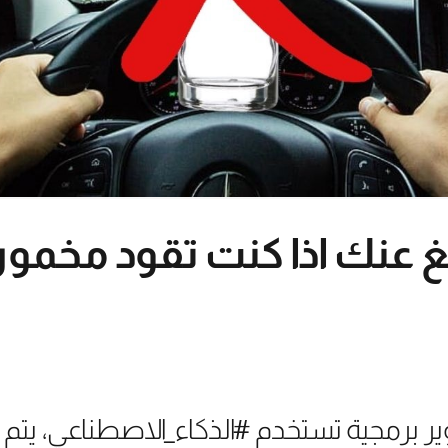
عنك اذا كنت تقود مخموراً
 برمجية تستخدم #الذكاء_الاصطناعي، يتم تث