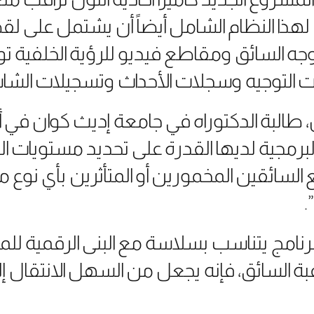
ذا النظام الشامل أيضاً أن يشتمل على لقطا
وجه السائق ومقاطع فيديو للرؤية الخلفية 
لات التوجيه وسجلات الأحداث وتسجيلات الشا
 طالبة الدكتوراه في جامعة إديث كوان في أ
برمجية لديها القدرة على تحديد مستويات ا
 السائقين المخمورين أو المتأثرين بأي نوع م
.
لبرنامج يتناسب بسلاسة مع البنى الرقمية للم
بة السائق، فإنه يجعل من السهل الانتقال إ