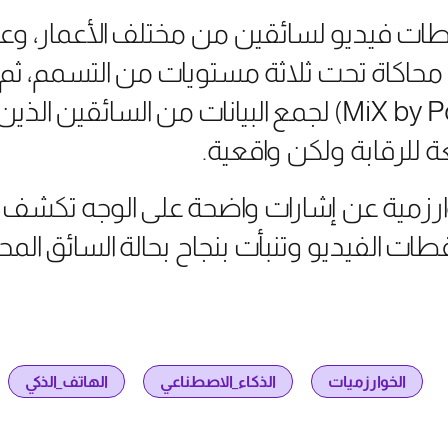
ات فيديو لسائقين من مختلف الأعمار، وعا
ة محاكاة تحت ثلاثة مستويات من التسمم، ث
#البرمجيات (MiX by Powerfleet) لجمع البيانات من ال
 للرقابة ولكن واقعية.
ارزمية عن إشارات واضحة على الوجه تكش
ات الفيديو وتنبأت بنجاح بحالة السائق المحت
الخوارزميات
الذكاء_الاصطناعي
الهاتف_الذكي