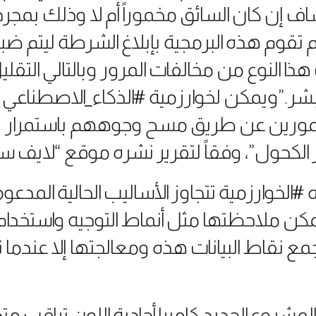
اف إن كان السائق مخموراً أم لا وذلك بمجر
م تقوم هذه البرمجية بإبلاغ الشرطة ليتم ض
ذا النوع من مخالفات المرور وبالتالي التقلي
لبشر.”ويمكن لخوارزمية #الذكاء_الاصطناعي ا
مورين عن طريق مسح وجوههم باستمرار بحث
ر الكحول”، وفقاً لتقرير نشره موقع “لايف 
الخوارزمية تتجاوز الأساليب الحالية المدعوم
كن ملاحظتها مثل أنماط التوجيه واستخدام
مع نقاط البيانات هذه ومعالجتها إلا عندما ت
مشروع الجديد كاميرا أحادية اللون تراقب متغ