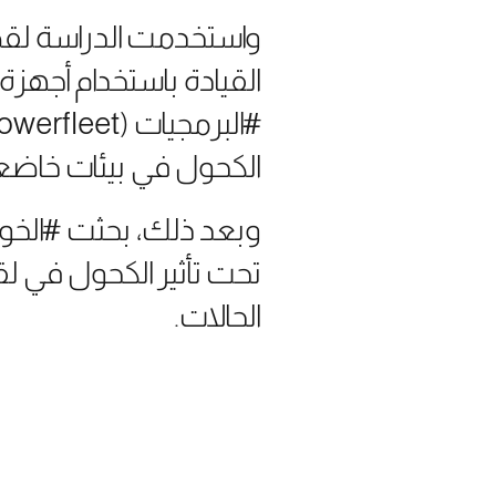
واستخدمت الدراسة لقط
القيادة باستخدام أجهز
الكحول في بيئات خاضعة
وبعد ذلك، بحثت #الخو
تحت تأثير الكحول في لقط
الحالات.