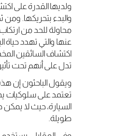
ولديها القدرة على اكتش
والبدء بتحريكها. ومن ث
محاولة للحد من ارتكاب ه
عنها والتي تهدد حياة ا
اكتشاف السائقين المخ
تدل على أنهم تحت تأثي
ويقول الباحثون إن هذه #
تعتمد على سلوكيات يم
السيارة، حيث لا يمكن ج
طويلة.
وفي المقابل، يستخدم ال