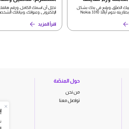
لحماية بياناتك
يبك الضيِّق، ويقع في يدك بشكل
تخيّل أن اسمك الكامل، ورقم هاتفك
مريح، وكانت بطاريته تدوم أيامًا. Nokia 3310
الإلكتروني، وعنوانك، وبياناتك الشخص
تُعرض الآن ل...
اقرأ المزيد
حول المنصّة
من نحن
تواصل معنا
إ
ن
ا