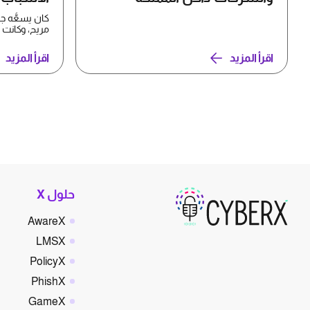
كان يسعُّه ج
وSony Ericsson...
اقرأ المزيد
اقرأ المزيد
حلول X
AwareX
LMSX
PolicyX
PhishX
GameX