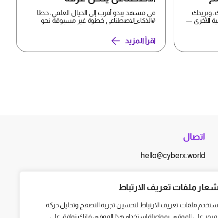
العمليات
، وبريدك
في مشهد يبدو أقرب إلى الخيال العلمي، خطا
ية الأخرى —
#الذكاء_الاصطناعي خطوة غير مسبوقة نحو
غرف العمليات، بعدما ن...
اقرأ المزيد
اتصال
hello@cyberx.world
أخبار سايبر إكس
شعار ملفات تعريف الارتباط
ستخدم ملفات تعريف الارتباط لتحسين تجربة التصفح وتحليل حركة
لمرور على الموقع. بمواصلة استخدام هذا الموقع، فإنك توافق على