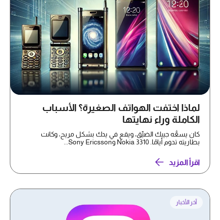
لماذا اختفت الهواتف الصغيرة؟ الأسباب
الكاملة وراء نهايتها
كان يسعُّه جيبك الضيِّق، ويقع في يدك بشكل مريح، وكانت
بطاريته تدوم أيامًا. Nokia 3310 وSony Ericsson...
اقرأ المزيد
آخر الأخبار