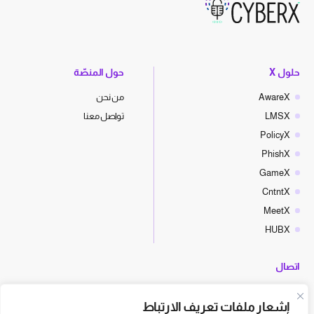
حلول X
حول المنصّة
AwareX
من نحن
LMSX
تواصل معنا
PolicyX
PhishX
GameX
CntntX
MeetX
HUBX
اتصال
hello@cyberx.world
إشعار ملفات تعريف الارتباط