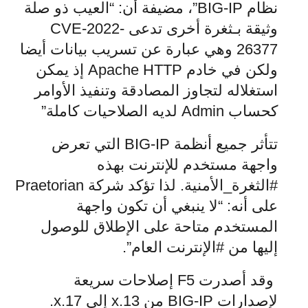
نظام BIG-IP”، مضيفة أن
: “العيب ذو صلة
وثيقة بـثغرة أخرى تدعى CVE-2022-
26377 وهي عبارة عن تسريب بيانات أيضا
ولكن في خادم Apache HTTP إذ يمكن
استغلاله لتجاوز المصادقة وتنفيذ الأوامر
كحساب Admin لديه الصلاحيات كاملة”
تتأثر جميع أنظمة BIG-IP التي تعرض
واجهة مستخدم للإنترنت بهذه
#الثغرة_الأمنية. لذا تؤكد شركة Praetorian
على أنه: “لا ينبغي أن تكون واجهة
المستخدم متاحة على الإطلاق للوصول
إليها من #الإنترنت العام”.
وقد أصدرت F5 إصلاحات سريعة
لإصدارات BIG-IP من 13.x إلى 17.x.