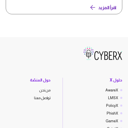
اقرأ المزيد
حلول X
حول المنصّة
AwareX
من نحن
LMSX
تواصل معنا
PolicyX
PhishX
GameX