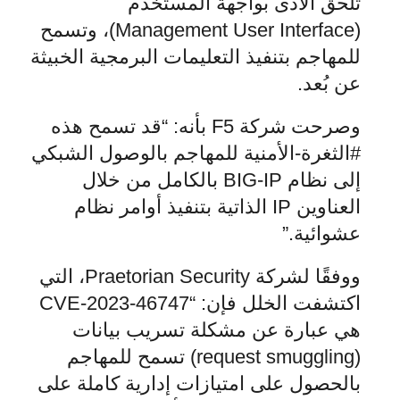
تلحق الأذى بواجهة المستخدم
(Management User Interface)، وتسمح
للمهاجم بتنفيذ التعليمات البرمجية الخبيثة
عن بُعد.
وصرحت شركة F5 بأنه: “قد تسمح هذه
#الثغرة-الأمنية للمهاجم بالوصول الشبكي
إلى نظام BIG-IP بالكامل من خلال
العناوين IP الذاتية بتنفيذ أوامر نظام
عشوائية.”
ووفقًا لشركة Praetorian Security، التي
اكتشفت الخلل فإن: “CVE-2023-46747
هي عبارة عن مشكلة تسريب بيانات
(request smuggling) تسمح للمهاجم
بالحصول على امتيازات إدارية كاملة على