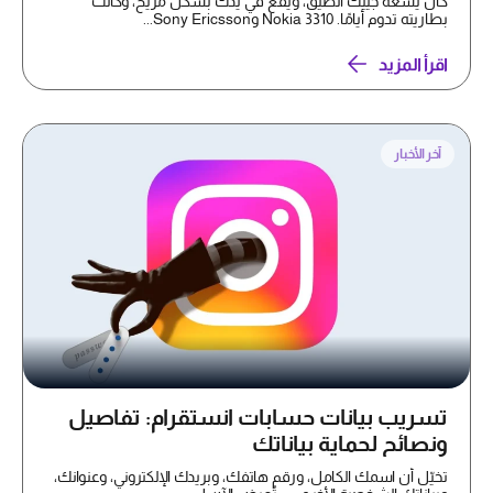
كان يسعُّه جيبك الضيِّق، ويقع في يدك بشكل مريح، وكانت
بطاريته تدوم أيامًا. Nokia 3310 وSony Ericsson...
اقرأ المزيد
آخر الأخبار
تسريب بيانات حسابات انستقرام: تفاصيل
ونصائح لحماية بياناتك
تخيّل أن اسمك الكامل، ورقم هاتفك، وبريدك الإلكتروني، وعنوانك،