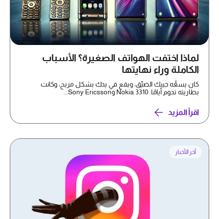
لماذا اختفت الهواتف الصغيرة؟ الأسباب
الكاملة وراء نهايتها
كان يسعُّه جيبك الضيِّق، ويقع في يدك بشكل مريح، وكانت
بطاريته تدوم أيامًا. Nokia 3310 وSony Ericsson...
اقرأ المزيد
آخر الأخبار