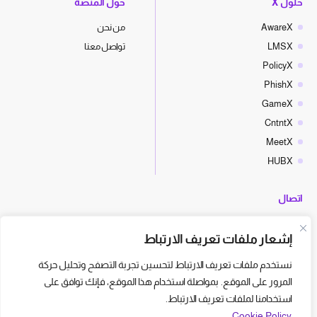
حلول X
حول المنصّة
AwareX
من نحن
LMSX
تواصل معنا
PolicyX
PhishX
GameX
CntntX
MeetX
HUBX
اتصال
hello@cyberx.world
إشعار ملفات تعريف الارتباط
أخبار سايبر إكس
نستخدم ملفات تعريف الارتباط لتحسين تجربة التصفح وتحليل حركة
المرور على الموقع. بمواصلة استخدام هذا الموقع، فإنك توافق على
استخدامنا لملفات تعريف الارتباط.
Cookie Policy