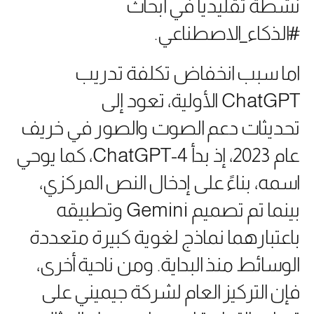
نشطة تقليدياً في أبحاث
#الذكاء_الاصطناعي.
اما سبب انخفاض تكلفة تدريب
ChatGPT الأولية، تعود إلى
تحديثات دعم الصوت والصور في خريف
عام 2023، إذ بدأ ChatGPT-4، كما يوحي
اسمه، بناءً على إدخال النص المركزي،
بينما تم تصميم Gemini وتطبيقه
باعتبارهما نماذج لغوية كبيرة متعددة
الوسائط منذ البداية. ومن ناحية أخرى،
فإن التركيز العام لشركة جيميني على