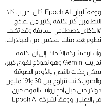
ووفقاً لبيان Epoch AI، كان تدريب كلا
النظامين أكثر تكلفة بكثير من نماذج
#الذكاء_الاصطناعي السابقة وقد تكلف
تطويرهما مئات الملايين من الدولارات.
وأشارت شركة الأبحاث إلى أن تكلفة
تدريب Gemini وهو نموذج لغوي كبير،
يمكن إدخاله بالنص والأوامر الصوتية
والصور، كانت تتراوح بين 30 و191 مليون
دولار حتى قبل أخذ رواتب الموظفين
في الاعتبار. ووفقاً لشركة Epoch AI،