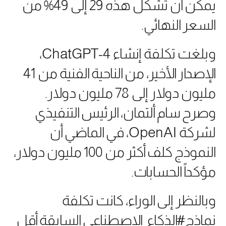
يمكن أن تشكل هذه 29 إلى 49% من
السعر النهائي.
وبلغت تكلفة إنشاء ChatGPT-4،
الإصدار الأخير، من الناحية الفنية من 41
مليون دولار إلى 78 مليون دولار.
وصرح سام ألتمان، الرئيس التنفيذي
لشركة OpenAI، في الماضي أن
النموذج كلف أكثر من 100 مليون دولار،
مؤكداً الحسابات.
وبالنظر إلى الوراء، كانت تكلفة
نماذج#الذكاء_الاصطناعي السابقة أقل