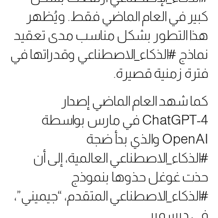
كبير في العام الماضي فقط. ويُظهر
هذا التطور بشكل مناسب مدى تعقيد
نماذج #الذكاء_الاصطناعي وقدراتها في
فترة زمنية قصيرة.
كما شهد العام الماضي إصدار
ChatGPT-4 في مارس بواسطة
OpenAI والذي بدأ ضجة
#الذكاء_الاصطناعي العالمية، إلى أن
حذت غوغل حذوها بنموذج
#الذكاء_الاصطناعي المتقدم، “جيميني”،
في ديسمبر.