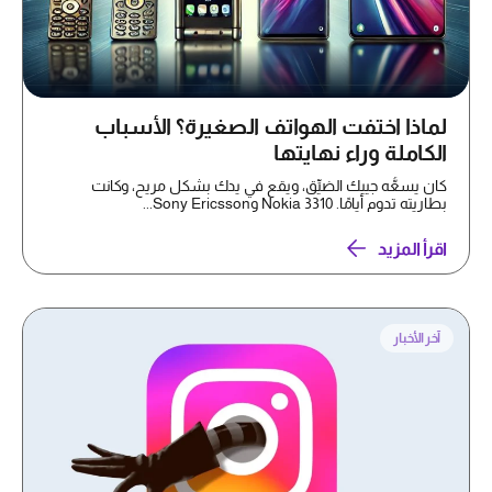
لماذا اختفت الهواتف الصغيرة؟ الأسباب
الكاملة وراء نهايتها
كان يسعُّه جيبك الضيِّق، ويقع في يدك بشكل مريح، وكانت
بطاريته تدوم أيامًا. Nokia 3310 وSony Ericsson...
اقرأ المزيد
آخر الأخبار