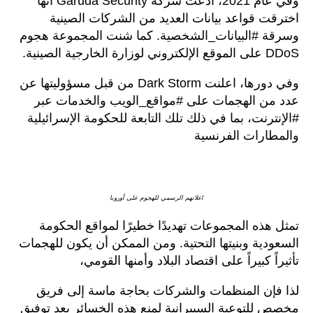
وفي عام 2021، ادعت شركة Garuda Security أنها
اخترقت قواعد بيانات العديد من الشركات الصينية
وسرقة #البيانات_الشخصية. كما شنت المجموعة هجوم
DDoS على الموقع الإلكتروني لوزارة الخارجية الصينية.
وفي دورها، اعلنت Dark Storm من قبل مسؤوليتها عن
عدد من الهجمات على #مواقع_الويب والخدمات عبر
#الإنترنت، بما في ذلك تلك التابعة للحكومة الإسرائيلية
والمطارات الفرنسية
اعلانهم الرسمي للهجوم على أوروبا
تمثل هذه المجموعات تهديدًا خطيرًا لمواقع الحكومة
السعودية وبنيتها التحتية. ومن الممكن أن يكون للهجمات
تأثيراً كبيراً على اقتصاد البلاد وأمنها القومي،
لذا فإن المنظمات والشركات بحاجة ماسة إلى فريق
مخصص للتوعية السيبرانية لمنع هذه الخسائر بعد توفيق