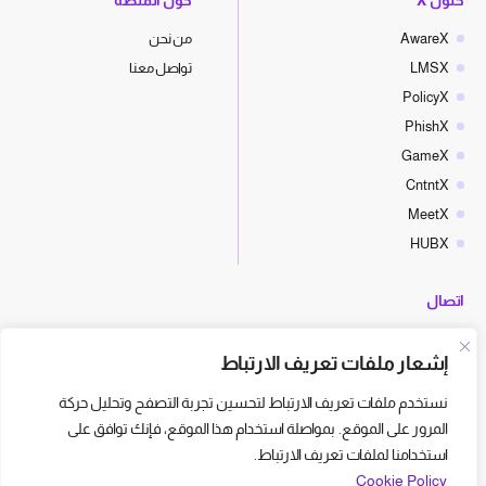
AwareX
من نحن
LMSX
تواصل معنا
PolicyX
PhishX
GameX
CntntX
MeetX
HUBX
اتصال
hello@cyberx.world
إشعار ملفات تعريف الارتباط
أخبار سايبر إكس
نستخدم ملفات تعريف الارتباط لتحسين تجربة التصفح وتحليل حركة
المرور على الموقع. بمواصلة استخدام هذا الموقع، فإنك توافق على
استخدامنا لملفات تعريف الارتباط.
Cookie Policy