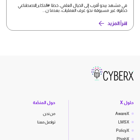
في مشهد يبدو أقرب إلى الخيال العلمي، خطا #الذكاء_الاصطناعي
خطوة غير مسبوقة نحو غرف العمليات، بعدما ن...
اقرأ المزيد
حلول X
حول المنصّة
AwareX
من نحن
LMSX
تواصل معنا
PolicyX
PhishX