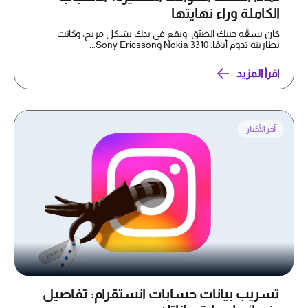
الكاملة وراء نهايتها
كان يسعُّه جيبك الضيِّق، ويقع في يدك بشكل مريح، وكانت
بطاريته تدوم أيامًا. Nokia 3310 وSony Ericsson...
اقرأ المزيد
آخر الأخبار
تسريب بيانات حسابات انستقرام: تفاصيل