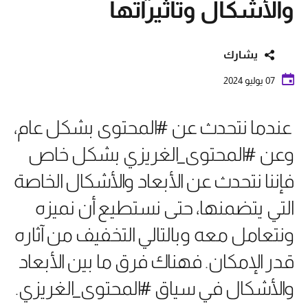
والأشكال وتأثيراتها
يشارك
07 يوليو 2024
عندما نتحدث عن #المحتوى بشكل عام،
وعن #المحتوى_الغريزي بشكل خاص
فإننا نتحدث عن الأبعاد والأشكال الخاصة
التي يتضمنها، حتى نستطيع أن نميزه
ونتعامل معه وبالتالي التخفيف من آثاره
قدر الإمكان. فهناك فرق ما بين الأبعاد
والأشكال في سياق #المحتوى_الغريزي.