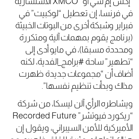
“إكس إم سي أو” XMCO الاستشارية
في فرنسا، إن تعطيل “لوكبيت” في
فبراير وشبكة أخرى من البوتات الخبيثة
(برنامج يقوم بمهمات آلية ومتكررة
ومحددة مسبقا)، في مايو أدى إلى
“تطهير” ساحة #برامج_الفدية، لكنه
أضاف أن “مجموعات جديدة ظهرت
مذاك وبدأت تنظيم نفسها”.
ويشاطره الرأي آلن ليسكا، من شركة
“ريكورد فيوتشر” Recorded Future
الأميركية للأمن السيبراني، ويقول إن