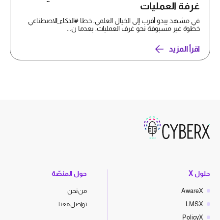
غرفة العمليات
في مشهد يبدو أقرب إلى الخيال العلمي، خطا #الذكاء_الاصطناعي
خطوة غير مسبوقة نحو غرف العمليات، بعدما ن...
اقرأ المزيد
حلول X
حول المنصّة
AwareX
من نحن
LMSX
تواصل معنا
PolicyX