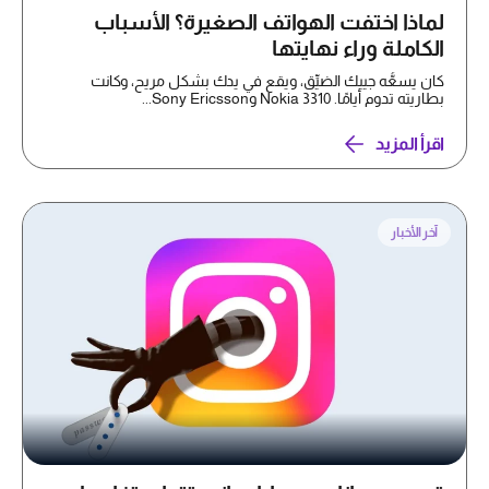
لماذا اختفت الهواتف الصغيرة؟ الأسباب
الكاملة وراء نهايتها
كان يسعُّه جيبك الضيِّق، ويقع في يدك بشكل مريح، وكانت
بطاريته تدوم أيامًا. Nokia 3310 وSony Ericsson...
اقرأ المزيد
آخر الأخبار