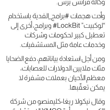
وكالة فرانس برس.
وأدت هجمات #برامج_الفدية باستخدام
“لوكبيت” LockBit# وبرامج، أخرى إلى
تعطيل كبير لحكومات وشركات
وخدمات عامة مثل المستشفيات.
ومن أجل استعادة بياناتهم، دفع الضحايا
مئات ملايين الدولارات للعصابات،
معظم الأحيان بعملات مشفرة لا
يمكن تعقّبها.
وقال نيكولا ريغا-كليمنصو من شركة