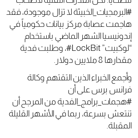
#البرمجيات_الخبيثة لا تزال موجودة، فقد
هاجمت عصابة مركز بيانات حكومياً في
إندونيسيا الشهر الماضي باستخدام
“لوكبيت” LockBit#، وطلبت فدية
مقدارها 8 ملايين دولار.
وأجمع الخبراء الذين التقتهم وكالة
فرانس برس على أن
#هجمات_برامج_الفدية من المرجح أن
تنتعش بسرعة، ربما في الأشهر القليلة
المقبلة.