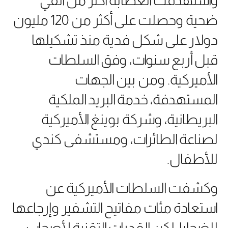
واستهدفت العصابة أكثر من ألفَي
ضحية وحصلت على أكثر من 120 مليون
دولار على شكل فدية منذ تشكيلها
قبل أربع سنوات، وفق السلطات
الأميركية. ومن بين الجهات
المستهدفة، خدمة البريد الملكية
البريطانية، وشركة بوينغ الأميركية
لصناعة الطائرات، ومستشفى كندي
للأطفال.
وكشفت السلطات الأميركية عن
استعادة مئات مفاتيح التشفير وإرجاعها
للضحايا. لكن القدرات التقنية لأصحاب