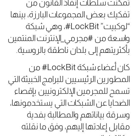
تمكنت سلطات إنفاذ القانون من
تفكيك بعض المجموعات البارزة، بينها
“لوكبيت” LockBit#، وهي شبكة
واسعة من #مجرمي_الإنترنت المنتمين
بأكثريتهم إلى بلدان ناطقة بالروسية.
كان أعضاء شبكة LockBit# من
المطورين الرئيسيين للبرامج الخبيثة التي
تسمح للمجرمين الإلكترونيين بإقصاء
الضحايا عن الشبكات التي يستخدمونها،
وسرقة بياناتهم والمطالبة بفدية
مقابل إعادتها إليهم، وفق ما نقلته