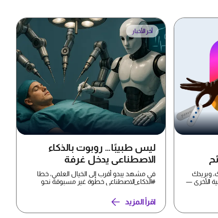
آخر الأخبار
ليس طبيبًا… روبوت بالذكاء
ئح
الاصطناعي يدخل غرفة
العمليات
، وبريدك
في مشهد يبدو أقرب إلى الخيال العلمي، خطا
ية الأخرى —
#الذكاء_الاصطناعي خطوة غير مسبوقة نحو
غرف العمليات، بعدما ن...
اقرأ المزيد