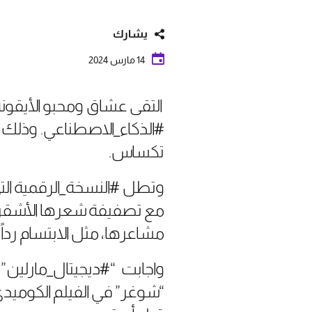
يشارك
14 مارس 2024
التقى عشاق ومحبو الأيقونة
#الذكاء_الاصطناعي. وذلك 
تكساس.
وتطل #النسخة_الرقمية التي
مع تصفيفة شعرها الأشقر ا
مشاعرها، مثل الابتسام رداً 
واجابت “#ديجيتال_مارلين”