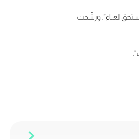
يستحق العناء”. ورشّحت
”.