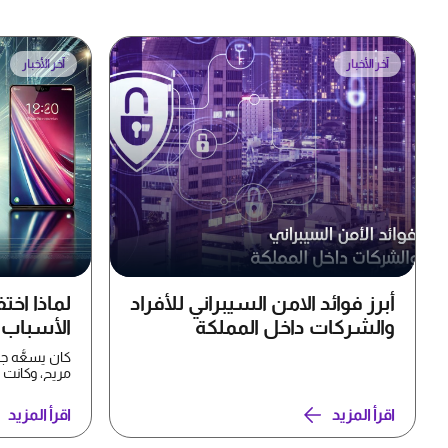
آخر الأخبار
آخر الأخبار
أبرز فوائد الامن السيبراني للأفراد
لماذا اخت
والشركات داخل المملكة
الأسباب ا
كان يسعُّه ج
وSony Ericsson...
اقرأ المزيد
اقرأ المزيد