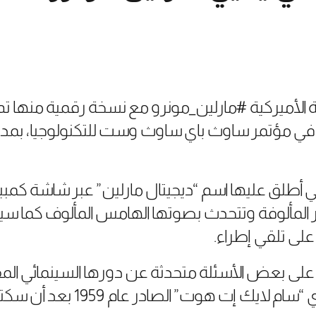
 الأميركية #مارلين_مونرو مع نسخة رقمية منها ت
في مؤتمر ساوث باي ساوث وست للتكنولوجيا، بمدي
 أطلق عليها اسم “ديجيتال مارلين” عبر شاشة كمبيو
لمألوفة وتتحدث بصوتها الهامس المألوف كما سيم
على تلقي إطراء.
 على بعض الأسئلة متحدثة عن دورها السينمائي ا
“شوغر” في الفيلم الكوميدي “سام 