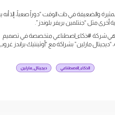
ثيرة والضعيفة في ذات الوقت “دوراً صعباً، إلا أنه 
 أخرى مثل “جنتلمين بريفر بلوندز”.
هي شركة #ذكاء_اصطناعي متخصصة في تصميم
جيتال مارلين” بشراكة مع “أوثينتيك براندز غروب
الذكاء_الاصطناعي
ديجيتال_مارلين