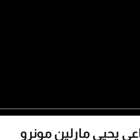
اعي يحيي مارلين مونرو