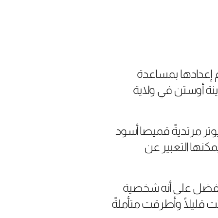
م إعدادها بمساعدة
نة أوستن في ولاية
تر مرتديةً قميصا أسود
كنها التعبير عن
لمفضل على أنه شخصية
لايك إت هوت” الصادر عام 1959 بعد أن سكتت قليلًا وأطرقت متأملةً