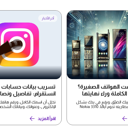
آخر الأخبار
فت الهواتف الصغيرة؟
تسريب بيانات حسابات
لكاملة وراء نهايتها
انستقرام: تفاصيل ونصا
لحماية بياناتك
يبك الضيِّق، ويقع في يدك بشكل
تخيّل أن اسمك الكامل، ورقم هاتفك
مريح، وكانت بطاريته تدوم أيامًا. Nokia 3310
الإلكتروني، وعنوانك، وبياناتك الشخص
تُعرض الآن ل...
اقرأ المزيد