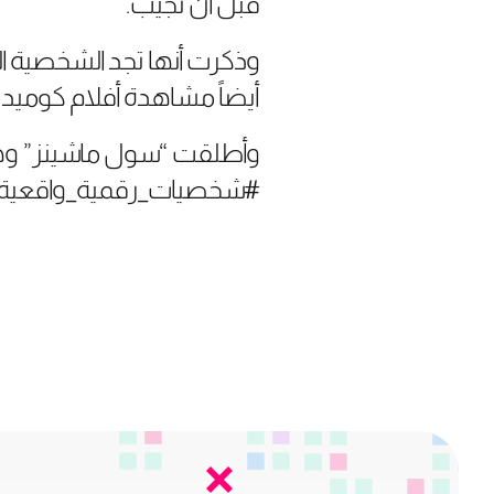
قبل أن تجيب.
وذكرت أنها تجد الشخصية الم
أيضاً مشاهدة أفلام كوميدية
وأطلقت “سول ماشينز” و
#شخصيات_رقمية_واقعية، “دي