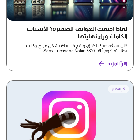
لماذا اختفت الهواتف الصغيرة؟ الأسباب
الكاملة وراء نهايتها
كان يسعُّه جيبك الضيِّق، ويقع في يدك بشكل مريح، وكانت
بطاريته تدوم أيامًا. Nokia 3310 وSony Ericsson...
اقرأ المزيد
آخر الأخبار