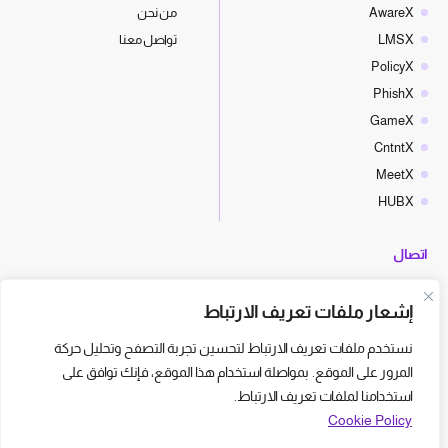
AwareX
من نحن
LMSX
تواصل معنا
PolicyX
PhishX
GameX
CntntX
MeetX
HUBX
اتصال
hello@cyberx.world
إشعار ملفات تعريف الارتباط
أخبار سايبر إكس
نستخدم ملفات تعريف الارتباط لتحسين تجربة التصفح وتحليل حركة
المرور على الموقع. بمواصلة استخدام هذا الموقع، فإنك توافق على
استخدامنا لملفات تعريف الارتباط.
Cookie Policy