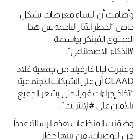
وأضافت أن النساء معرضات بشكل
خاص “لخطر الآثار الناجمة عن هذا
المحتوى المُبتكر بواسطة
#الذكاء_الاصطناعي”.
واعتبرت ليانا غارفيلد من جمعية غلاد
GLAAD أن على الشبكات الاجتماعية
“اتخاذ إجراءات فوراً، حتى يشعر الجميع
بالأمان على #الإنترنت”.
وضمّنت المنظمات هذه الرسالة عدداً
من التوصيات، من بينها حظر