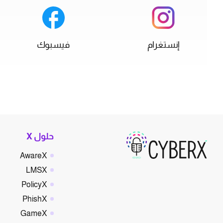
إنستغرام
فيسبوك
حلول X
AwareX
LMSX
PolicyX
PhishX
GameX