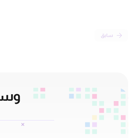
سابق
وسائ