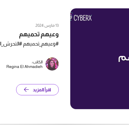
13 مارس 2024
وعيهم تحميهم
#وعيهم_تحميهم #التحرش_الإ
الكاتب:
Regina El Ahmadieh
اقرأ المزيد