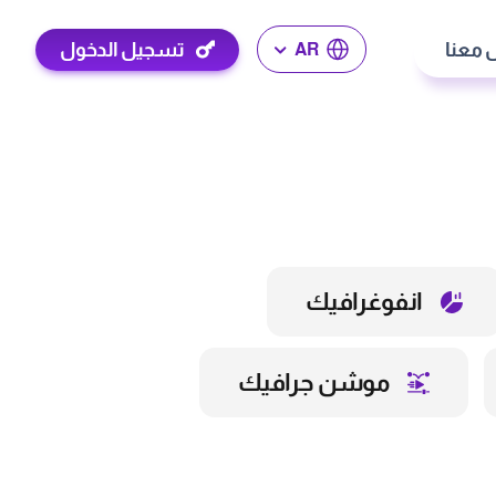
 معنا
تسجيل الدخول
AR
انفوغرافيك
موشن جرافيك