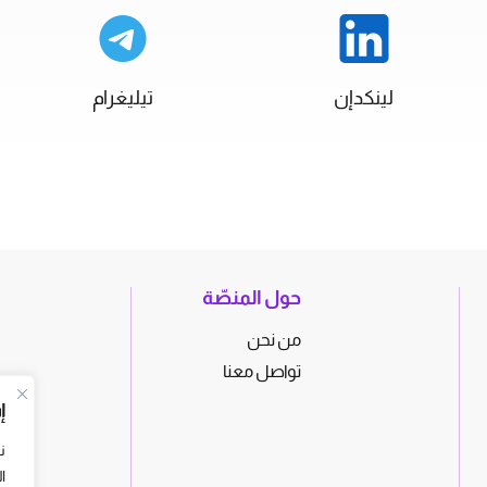
لينكدإن
تيليغرام
حول المنصّة
من نحن
تواصل معنا
إ
ن
ا