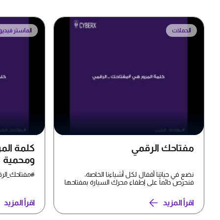
الحملات
الماستر فيديو
مفتاحك الرقمي
كلمة الم
ومحمية
نضع في حياتنا أقفال لكل أشياءنا الخاصة،
#مفتاحك_الر
فنحرص دائماً على إطفاء محرك السيارة بمفتاحها
وغلق ابوابها وإ...
اقرأ المزيد
اقرأ المزيد