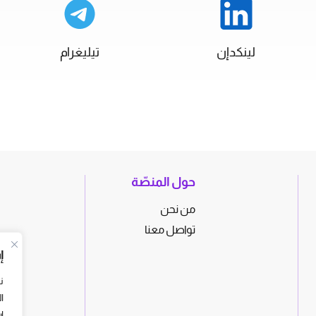
لينكدإن
تيليغرام
حول المنصّة
من نحن
تواصل معنا
إ
ن
ا
ا