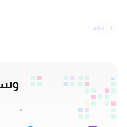
سابق
وسائ