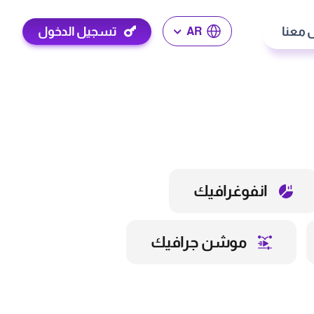
 معنا
تسجيل الدخول
AR
انفوغرافيك
موشن جرافيك