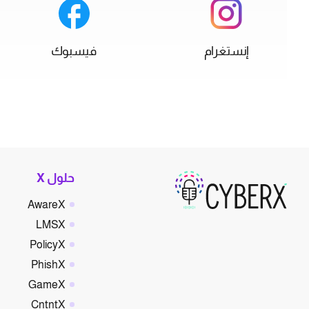
إنستغرام
فيسبوك
حلول X
AwareX
LMSX
PolicyX
PhishX
GameX
CntntX