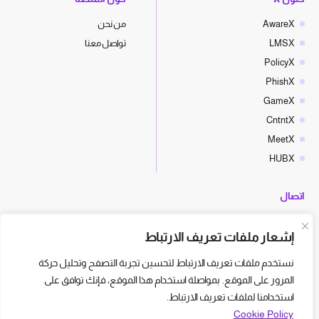
AwareX
من نحن
LMSX
تواصل معنا
PolicyX
PhishX
GameX
CntntX
MeetX
HUBX
اتصال
hello@cyberx.world
إشعار ملفات تعريف الارتباط
أخبار سايبر إكس
نستخدم ملفات تعريف الارتباط لتحسين تجربة التصفح وتحليل حركة
المرور على الموقع. بمواصلة استخدام هذا الموقع، فإنك توافق على
استخدامنا لملفات تعريف الارتباط.
Cookie Policy