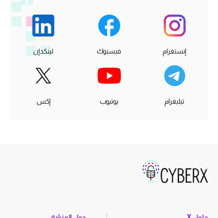
إنستغرام
فيسبوك
لينكدإن
تيليغرام
يوتيوب
إكس
حلول X
حول المنصّة