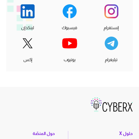
إنستغرام
فيسبوك
لينكدإن
تيليغرام
يوتيوب
إكس
حلول X
حول المنصّة