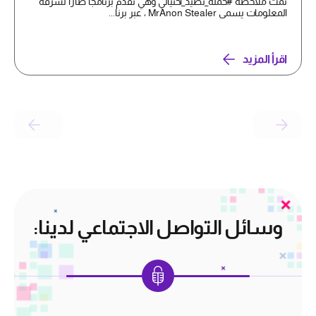
تمت ملاحظة #حملة_تصيد_احتيالي وهي تقدم برنامجًا ضارًا لسرقة
المعلومات يسمى MrAnon Stealer ، عبر برنا...
اقرأ المزيد
وسائل التواصل الاجتماعي لدينا: