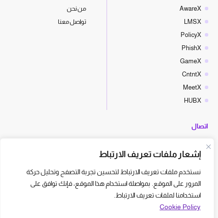
AwareX
من نحن
LMSX
تواصل معنا
PolicyX
PhishX
GameX
CntntX
MeetX
HUBX
اتصال
hello@cyberx.world
إشعار ملفات تعريف الارتباط
أخبار سايبر إكس
نستخدم ملفات تعريف الارتباط لتحسين تجربة التصفح وتحليل حركة
المرور على الموقع. بمواصلة استخدام هذا الموقع، فإنك توافق على
استخدامنا لملفات تعريف الارتباط.
Cookie Policy