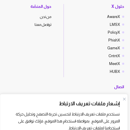
حلول X
حول المنصّة
AwareX
من نحن
LMSX
تواصل معنا
PolicyX
PhishX
GameX
CntntX
MeetX
HUBX
اتصال
hello@cyberx.world
إشعار ملفات تعريف الارتباط
أخبار سايبر إكس
نستخدم ملفات تعريف الارتباط لتحسين تجربة التصفح وتحليل حركة
المرور على الموقع. بمواصلة استخدام هذا الموقع، فإنك توافق على
استخدامنا لملفات تعريف الارتباط.