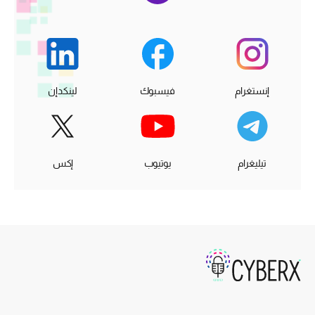
إنستغرام
فيسبوك
لينكدإن
تيليغرام
يوتيوب
إكس