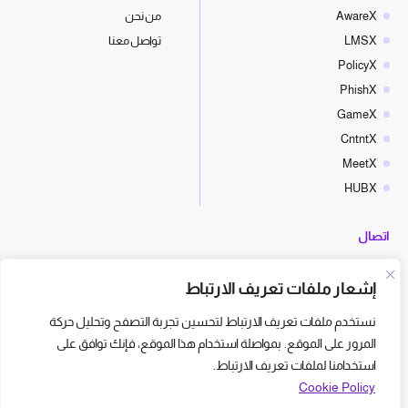
AwareX
من نحن
LMSX
تواصل معنا
PolicyX
PhishX
GameX
CntntX
MeetX
HUBX
اتصال
hello@cyberx.world
إشعار ملفات تعريف الارتباط
أخبار سايبر إكس
نستخدم ملفات تعريف الارتباط لتحسين تجربة التصفح وتحليل حركة
المرور على الموقع. بمواصلة استخدام هذا الموقع، فإنك توافق على
استخدامنا لملفات تعريف الارتباط.
Cookie Policy