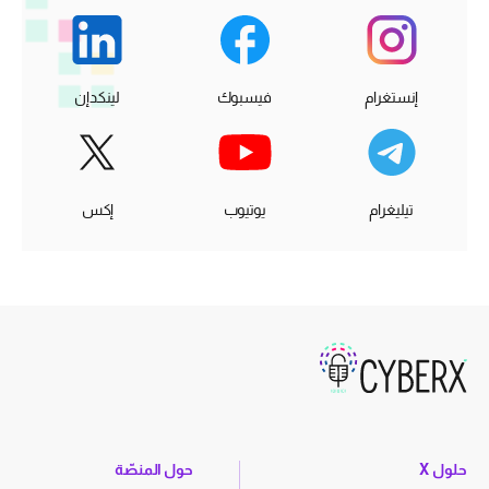
إنستغرام
فيسبوك
لينكدإن
تيليغرام
يوتيوب
إكس
حلول X
حول المنصّة