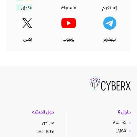
إنستغرام
فيسبوك
لينكدإن
تيليغرام
يوتيوب
إكس
حلول X
حول المنصّة
AwareX
من نحن
LMSX
تواصل معنا