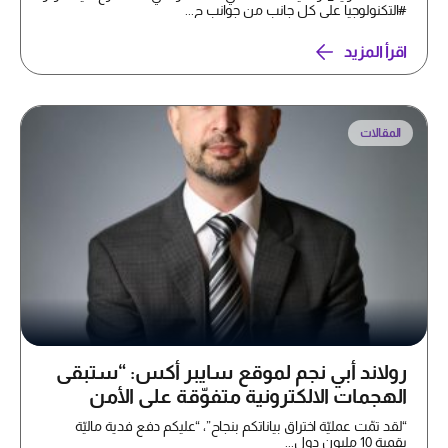
#التكنولوجيا على كل جانب من جوانب ح...
اقرأ المزيد
المقالات
رولاند أبي نجم لموقع سايبر أكس: “ستبقى
الهجمات الالكترونية متفوّقة على الأمن
السيبراني”
“لقد تمّت عمليّة اختراق بياناتكم بنجاح”، “عليكم دفع فدية ماليّة
بقمية 10 مليون دول...