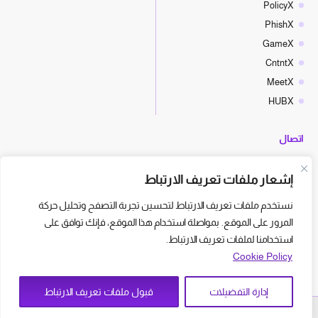
PolicyX
PhishX
GameX
CntntX
MeetX
HUBX
اتصال
hello@cyberx.world
إشعار ملفات تعريف الارتباط
أخبار سايبر إكس
نستخدم ملفات تعريف الارتباط لتحسين تجربة التصفح وتحليل حركة
المرور على الموقع. بمواصلة استخدام هذا الموقع، فإنك توافق على
استخدامنا لملفات تعريف الارتباط.
Cookie Policy
إدارة التفضيلات
قبول ملفات تعريف الارتباط
© CyberX - All Right Reserved
شروط الاستخدام