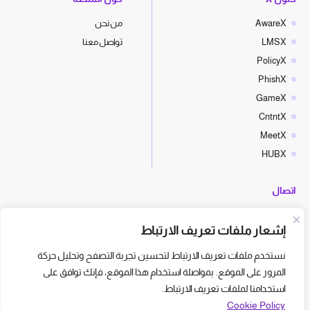
AwareX
من نحن
LMSX
تواصل معنا
PolicyX
PhishX
GameX
CntntX
MeetX
HUBX
اتصال
hello@cyberx.world
إشعار ملفات تعريف الارتباط
أخبار سايبر إكس
نستخدم ملفات تعريف الارتباط لتحسين تجربة التصفح وتحليل حركة
المرور على الموقع. بمواصلة استخدام هذا الموقع، فإنك توافق على
استخدامنا لملفات تعريف الارتباط.
Cookie Policy