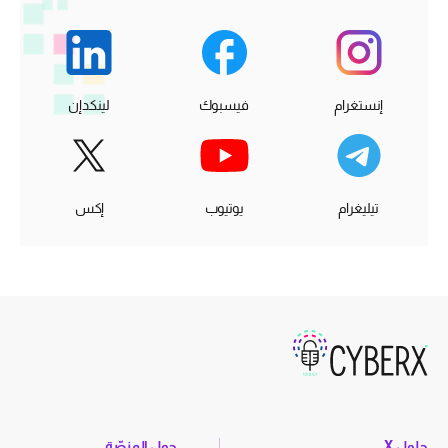
إنستغرام
فيسبوك
لينكدإن
تيليغرام
يوتيوب
إكس
حلول X
حول المنصّة