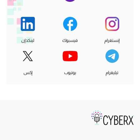
إنستغرام
فيسبوك
لينكدإن
تيليغرام
يوتيوب
إكس