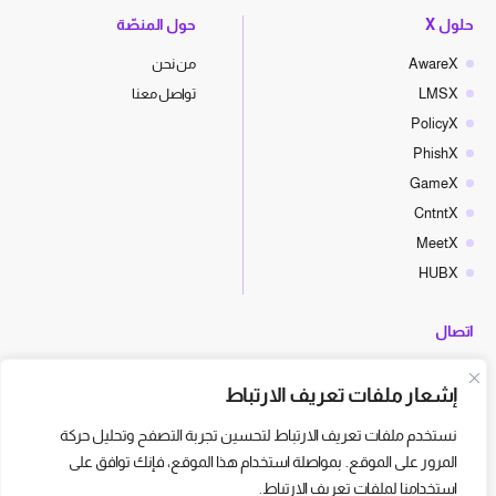
حلول X
حول المنصّة
AwareX
من نحن
LMSX
تواصل معنا
PolicyX
PhishX
GameX
CntntX
MeetX
HUBX
اتصال
hello@cyberx.world
إشعار ملفات تعريف الارتباط
أخبار سايبر إكس
نستخدم ملفات تعريف الارتباط لتحسين تجربة التصفح وتحليل حركة
المرور على الموقع. بمواصلة استخدام هذا الموقع، فإنك توافق على
استخدامنا لملفات تعريف الارتباط.