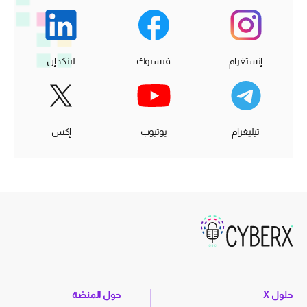
إنستغرام
فيسبوك
لينكدإن
تيليغرام
يوتيوب
إكس
حلول X
حول المنصّة