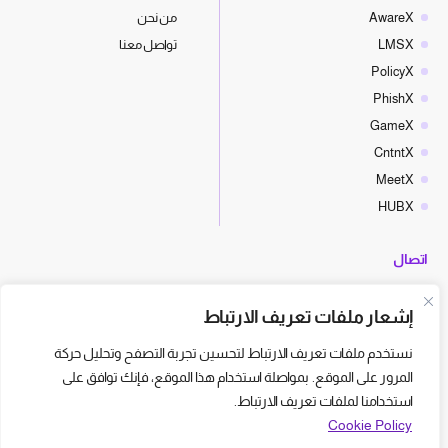
AwareX
من نحن
LMSX
تواصل معنا
PolicyX
PhishX
GameX
CntntX
MeetX
HUBX
اتصال
hello@cyberx.world
إشعار ملفات تعريف الارتباط
أخبار سايبر إكس
نستخدم ملفات تعريف الارتباط لتحسين تجربة التصفح وتحليل حركة
المرور على الموقع. بمواصلة استخدام هذا الموقع، فإنك توافق على
استخدامنا لملفات تعريف الارتباط.
Cookie Policy