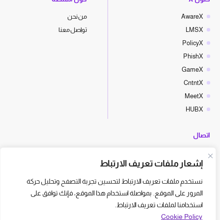
AwareX
من نحن
LMSX
تواصل معنا
PolicyX
PhishX
GameX
CntntX
MeetX
HUBX
اتصال
hello@cyberx.world
إشعار ملفات تعريف الارتباط
أخبار سايبر إكس
نستخدم ملفات تعريف الارتباط لتحسين تجربة التصفح وتحليل حركة
المرور على الموقع. بمواصلة استخدام هذا الموقع، فإنك توافق على
استخدامنا لملفات تعريف الارتباط.
Cookie Policy