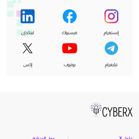
إنستغرام
فيسبوك
لينكدإن
تيليغرام
يوتيوب
إكس
حلول X
حول المنصّة