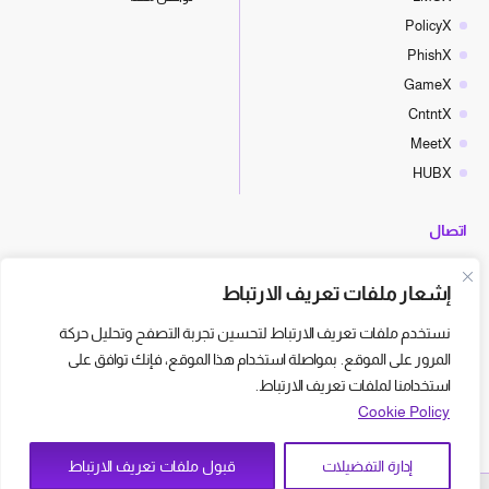
PolicyX
PhishX
GameX
CntntX
MeetX
HUBX
اتصال
hello@cyberx.world
إشعار ملفات تعريف الارتباط
أخبار سايبر إكس
نستخدم ملفات تعريف الارتباط لتحسين تجربة التصفح وتحليل حركة
المرور على الموقع. بمواصلة استخدام هذا الموقع، فإنك توافق على
استخدامنا لملفات تعريف الارتباط.
Cookie Policy
إدارة التفضيلات
قبول ملفات تعريف الارتباط