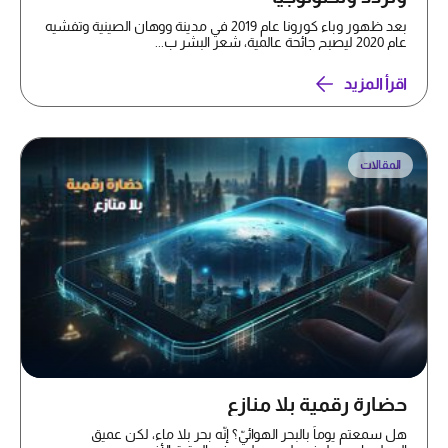
بعد ظهور وباء كورونا عام 2019 في مدينة ووهان الصينية وتفشيه
عام 2020 ليصبح جائحة عالمية، شعر البشر ب...
اقرأ المزيد
المقالات
حضارة رقمية بلا منازع
هل سمعتم يوماً بالبحر الهوائيّ؟ إنّه بحر بلا ماء، لكن عميق