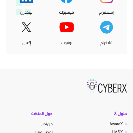
إنستغرام
فيسبوك
لينكدإن
تيليغرام
يوتيوب
إكس
حلول X
حول المنصّة
AwareX
من نحن
LMSX
تواصل معنا