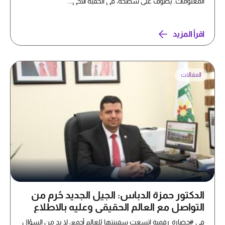
المعلومات. يطوف على سطحه، في الحقبة الأخي...
اقرأ المزيد
المقالات
الدكتور حمزة الدباس: الجيل الجديد حُرم من
التواصل مع العالم الحقيقي وعليه بالاطلاع
والتفكير بحلول تكنولوجية حديثة
في #حضارة_رقمية اتسعت سفينتها للعالم أجمع، لا بد من السؤال