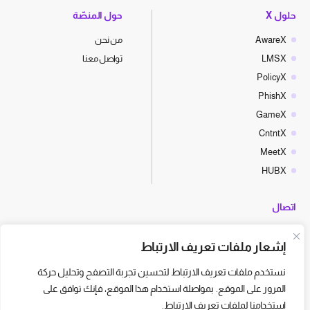
حلول X
حول المنصّة
AwareX
من نحن
LMSX
تواصل معنا
PolicyX
PhishX
GameX
CntntX
MeetX
HUBX
اتصال
hello@cyberx.world
إشعار ملفات تعريف الارتباط
أخبار سايبر إكس
نستخدم ملفات تعريف الارتباط لتحسين تجربة التصفح وتحليل حركة
المرور على الموقع. بمواصلة استخدام هذا الموقع، فإنك توافق على
استخدامنا لملفات تعريف الارتباط.