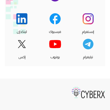
إنستغرام
فيسبوك
لينكدإن
تيليغرام
يوتيوب
إكس