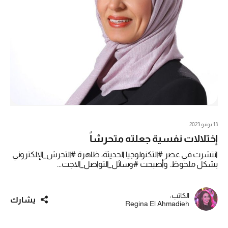
13 يونيو 2023
إختلالات نفسية جعلته متحرشاً
انتشرت في عصر #التكنولوجيا الحديثة، ظاهرة #التحرش_الإلكتروني
بشكل ملحوظ. وأصبحت #وسائل_التواصل_الاجت...
الكاتب:
يشارك
Regina El Ahmadieh