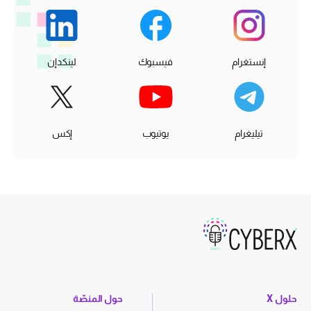
إنستغرام
فيسبوك
لينكدإن
تيليغرام
يوتيوب
إكس
حلول X
حول المنصّة