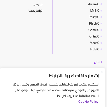
AwareX
من نحن
LMSX
تواصل معنا
PolicyX
PhishX
GameX
CntntX
MeetX
HUBX
اتصال
hello@cyberx.world
إشعار ملفات تعريف الارتباط
أخبار سايبر إكس
نستخدم ملفات تعريف الارتباط لتحسين تجربة التصفح وتحليل حركة
المرور على الموقع. بمواصلة استخدام هذا الموقع، فإنك توافق على
استخدامنا لملفات تعريف الارتباط.
Cookie Policy