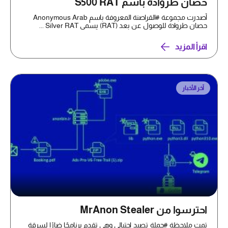
حصان طروادة باسم S500 RAT
أصدرت مجموعة #القراصنة المعروفة باسم Anonymous Arab
حصان طروادة للوصول عن بعد (RAT) يسمى Silver RAT ...
اقرأ المزيد
آخر الأخبار
احترسوا من MrAnon Stealer
تمت ملاحظة #حملة_تصيد_احتيالي وهي تقدم برنامجًا ضارًا لسرقة