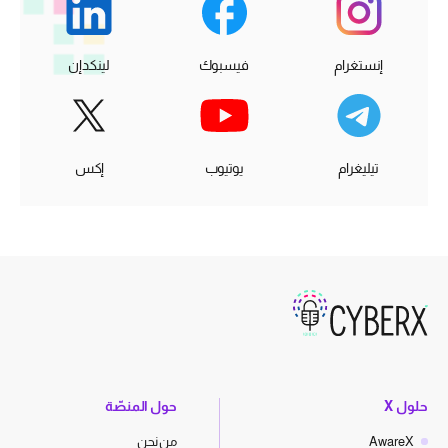
إنستغرام
فيسبوك
لينكدإن
تيليغرام
يوتيوب
إكس
حلول X
حول المنصّة
AwareX
من نحن