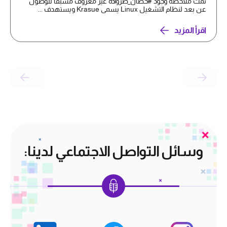
تمت ملاحظة وجود #حصان_طروادة غير معروف مسبقًا للوصول
عن بعد لنظام التشغيل Linux يسمى Krasue ويستهدف ...
اقرأ المزيد
وسائل التواصل الاجتماعي لدينا: