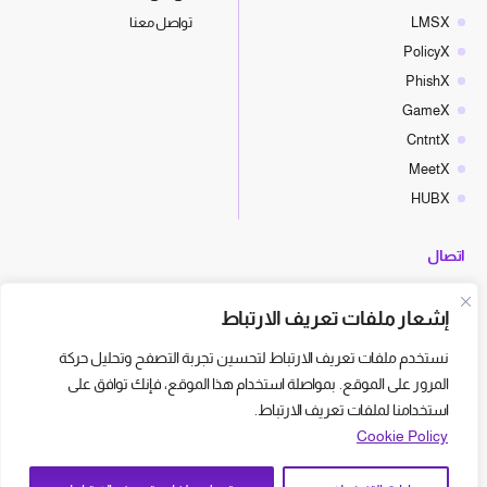
LMSX
تواصل معنا
PolicyX
PhishX
GameX
CntntX
MeetX
HUBX
اتصال
hello@cyberx.world
إشعار ملفات تعريف الارتباط
أخبار سايبر إكس
نستخدم ملفات تعريف الارتباط لتحسين تجربة التصفح وتحليل حركة
المرور على الموقع. بمواصلة استخدام هذا الموقع، فإنك توافق على
استخدامنا لملفات تعريف الارتباط.
Cookie Policy