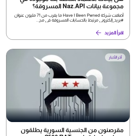
مجموعة بيانات Naz.API المسروقة؟
أضافت شركة Have I Been Pwned ما يقرب من 71 مليون عنوان
#بريد_إلكتروني مرتبط بالحسابات المسروقة في مج...
اقرأ المزيد
آخر الأخبار
مقرصنون من الجنسية السورية يطلقون