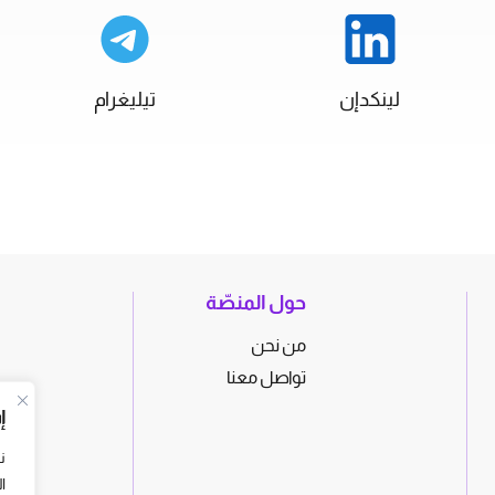
لينكدإن
تيليغرام
حول المنصّة
من نحن
تواصل معنا
إ
ن
ا