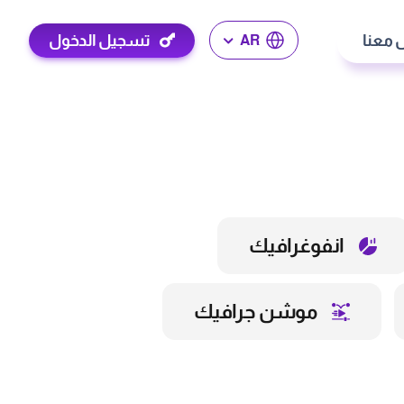
 معنا
تسجيل الدخول
AR
انفوغرافيك
موشن جرافيك