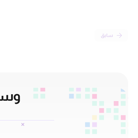
سابق
وسائ