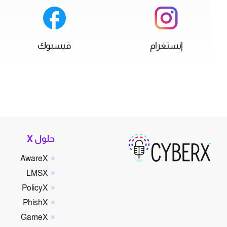
إنستغرام
فيسبوك
حلول X
AwareX
LMSX
PolicyX
PhishX
GameX