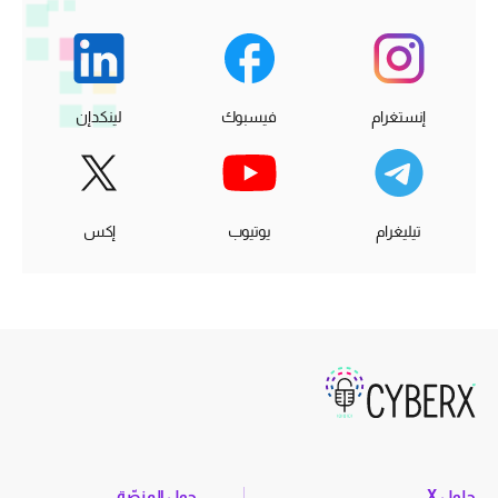
إنستغرام
فيسبوك
لينكدإن
تيليغرام
يوتيوب
إكس
حلول X
حول المنصّة