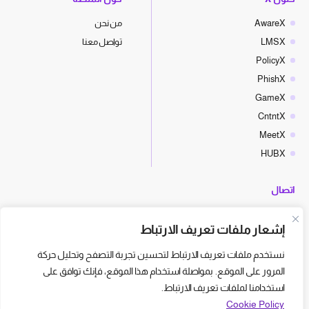
AwareX
من نحن
LMSX
تواصل معنا
PolicyX
PhishX
GameX
CntntX
MeetX
HUBX
اتصال
hello@cyberx.world
إشعار ملفات تعريف الارتباط
أخبار سايبر إكس
نستخدم ملفات تعريف الارتباط لتحسين تجربة التصفح وتحليل حركة
المرور على الموقع. بمواصلة استخدام هذا الموقع، فإنك توافق على
استخدامنا لملفات تعريف الارتباط.
Cookie Policy