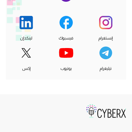
إنستغرام
فيسبوك
لينكدإن
تيليغرام
يوتيوب
إكس