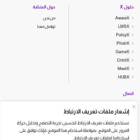
حلول X
حول المنصّة
AwareX
من نحن
LMSX
تواصل معنا
PolicyX
PhishX
GameX
CntntX
MeetX
HUBX
اتصال
hello@cyberx.world
إشعار ملفات تعريف الارتباط
أخبار سايبر إكس
نستخدم ملفات تعريف الارتباط لتحسين تجربة التصفح وتحليل حركة
المرور على الموقع. بمواصلة استخدام هذا الموقع، فإنك توافق على
استخدامنا لملفات تعريف الارتباط.