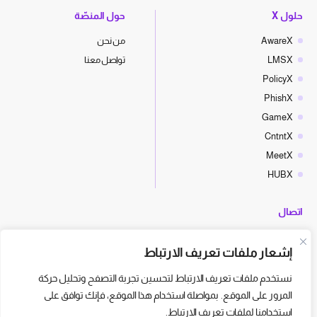
حلول X
حول المنصّة
AwareX
من نحن
LMSX
تواصل معنا
PolicyX
PhishX
GameX
CntntX
MeetX
HUBX
اتصال
hello@cyberx.world
إشعار ملفات تعريف الارتباط
أخبار سايبر إكس
نستخدم ملفات تعريف الارتباط لتحسين تجربة التصفح وتحليل حركة
المرور على الموقع. بمواصلة استخدام هذا الموقع، فإنك توافق على
استخدامنا لملفات تعريف الارتباط.