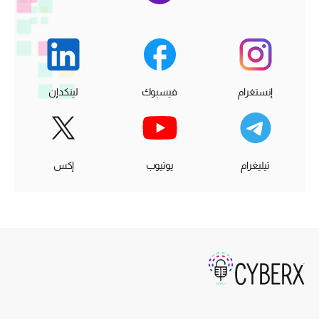
إنستغرام
فيسبوك
لينكدإن
تيليغرام
يوتيوب
إكس