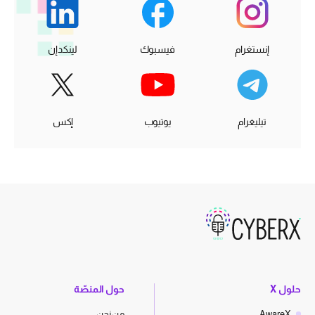
إنستغرام
فيسبوك
لينكدإن
تيليغرام
يوتيوب
إكس
حلول X
حول المنصّة
AwareX
من نحن