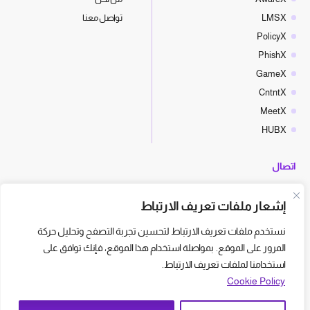
LMSX
تواصل معنا
PolicyX
PhishX
GameX
CntntX
MeetX
HUBX
اتصال
hello@cyberx.world
إشعار ملفات تعريف الارتباط
أخبار سايبر إكس
نستخدم ملفات تعريف الارتباط لتحسين تجربة التصفح وتحليل حركة
المرور على الموقع. بمواصلة استخدام هذا الموقع، فإنك توافق على
استخدامنا لملفات تعريف الارتباط.
Cookie Policy