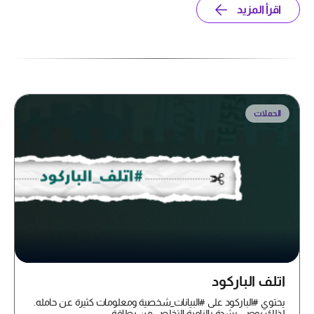
اقرأ المزيد
الحملات
اتلف الباركود
يحتوي #الباركود على #البيانات_شخصية ومعلومات كثيرة عن حامله.
لذلك يوصى بشدة بإلزامية التخلص من بطاقة...