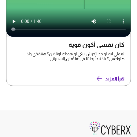
كان نفسي أكون قوية
تعملي ايه لو حد اتحرش بيكي او هددك اونلاين؟ هتنفذي ولا
هتواجهي؟ يلا نبدأ رحلتنا في #الأمان_السيبراني...
اقرأ المزيد