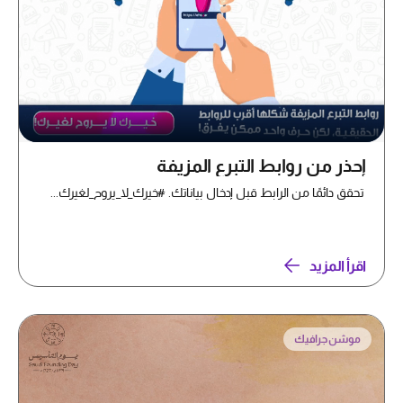
إحذر من روابط التبرع المزيفة
تحقق دائمًا من الرابط قبل إدخال بياناتك. #خيرك_لا_يروح_لغيرك...
اقرأ المزيد
موشن جرافيك