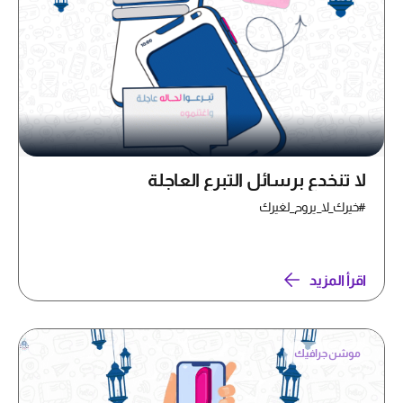
لا تنخدع برسائل التبرع العاجلة
#خيرك_لا_يروح_لغيرك
اقرأ المزيد
موشن جرافيك