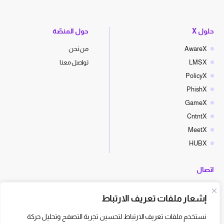
حلول X
حول المنصّة
AwareX
من نحن
LMSX
تواصل معنا
PolicyX
PhishX
GameX
CntntX
MeetX
HUBX
اتصال
hello@cyberx.world
إشعار ملفات تعريف الارتباط
أخبار سايبر إكس
نستخدم ملفات تعريف الارتباط لتحسين تجربة التصفح وتحليل حركة